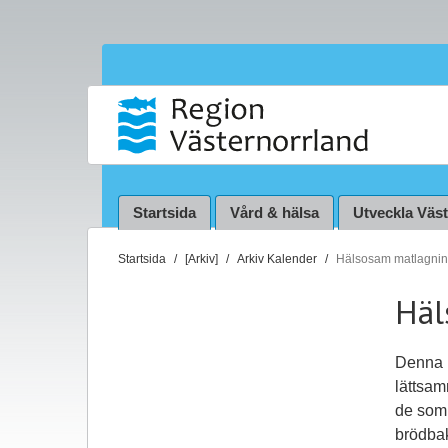
Startsida
Vård & hälsa
Utveckla Väs
D
Startsida
[Arkiv]
Arkiv Kalender
Hälsosam matlagni
u
Häl
ä
r
h
Denna h
ä
lättsam
r
de som 
:
brödba