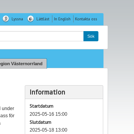
Lyssna
Lättläst
In English
Kontakta oss
k:
Sök
gion Västernorrland
Information
Startdatum
d under
2025-05-16 15:00
ass för
Slutdatum
&
2025-05-18 13:00