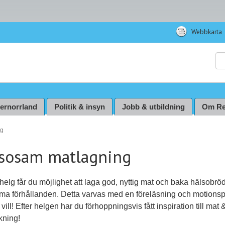
Webbkarta
Sö
ternorrland
Politik & insyn
Jobb & utbildning
Om Re
ng
sosam matlagning
elg får du möjlighet att laga god, nyttig mat och baka hälsobrö
ma förhållanden. Detta varvas med en föreläsning och motionsp
vill! Efter helgen har du förhoppningsvis fått inspiration till mat 
kning!