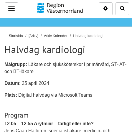
Inställninga
Sö
Meny
D
Startsida
[Arkiv]
Arkiv Kalender
Halvdag kardiologi
u
Halvdag kardiologi
ä
r
h
Målgrupp:
Läkare och sjuksköterskor i primärvård, ST- AT-
ä
och BT-läkare
r
Datum:
25 april 2024
:
Plats:
Digital halvdag via Microsoft Teams
Program
12.05 – 12.55 Arytmier – farligt eller inte?
Jens Caap Hällgren, specialistläkare, medicin- och