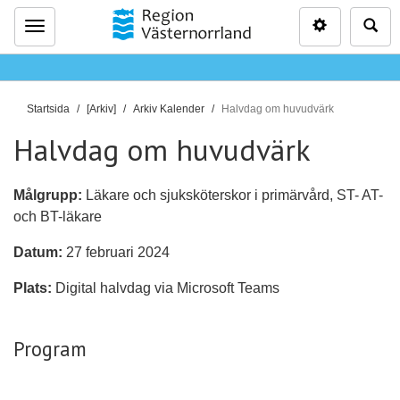
Inställninga
Sö
Meny
D
Startsida
[Arkiv]
Arkiv Kalender
Halvdag om huvudvärk
u
Halvdag om huvudvärk
ä
r
h
Målgrupp:
Läkare och sjuksköterskor i primärvård, ST- AT-
ä
och BT-läkare
r
Datum:
27 februari 2024
:
Plats:
Digital halvdag via Microsoft Teams
Program