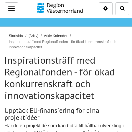
Inställninga
Sö
Meny
D
Startsida
[Arkiv]
Arkiv Kalender
u
Inspirationsträff med Regionalfonden - för ökad konkurrenskraft och
innovationskapacitet
ä
r
Inspirationsträff med
h
Regionalfonden - för ökad
ä
r
konkurrenskraft och
:
innovationskapacitet
Upptäck EU-finansiering för dina
projektidéer
Har du en projektidé som kan bidra till hållbar utveckling i