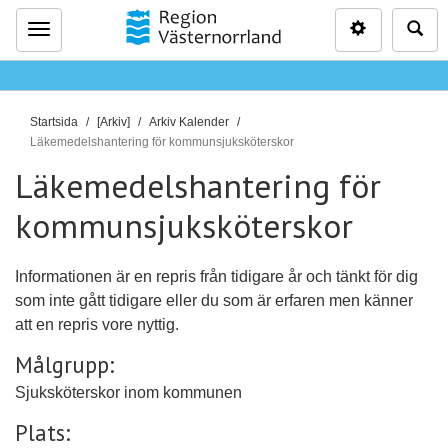
Inställninga
Sö
Meny
D
Startsida
[Arkiv]
Arkiv Kalender
u
Läkemedelshantering för kommunsjuksköterskor
ä
Läkemedelshantering för
r
kommunsjuksköterskor
h
ä
r
Informationen är en repris från tidigare år och tänkt för dig
:
som inte gått tidigare eller du som är erfaren men känner
att en repris vore nyttig.
Målgrupp:
Sjuksköterskor inom kommunen
Plats: