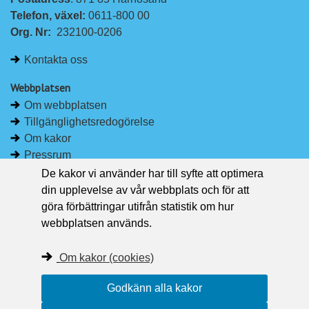
Telefon, växel: 
0611-800 00
Org. Nr:
232100-0206
Kontakta oss
Webbplatsen
Om webbplatsen
Tillgänglighetsredogörelse
Om kakor
Pressrum
De kakor vi använder har till syfte att optimera
Håll dig uppdaterad
din upplevelse av vår webbplats och för att
Följ Region Västernorrland på Facebook
göra förbättringar utifrån statistik om hur
Region Västernorrland i sociala medier
webbplatsen används.
Följ Region Västernorrland via RSS
Om kakor (cookies)
Godkänn alla kakor