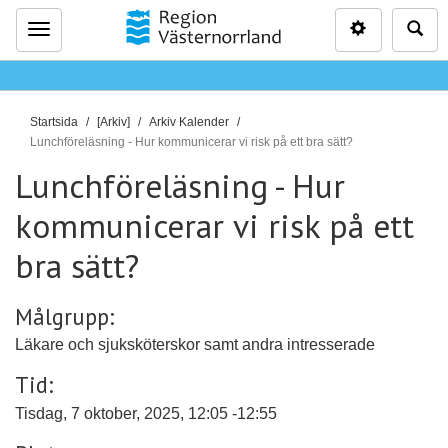
Inställninga
Sö
Meny
D
Startsida
[Arkiv]
Arkiv Kalender
u
Lunchföreläsning - Hur kommunicerar vi risk på ett bra sätt?
ä
Lunchföreläsning - Hur
r
kommunicerar vi risk på ett
h
ä
bra sätt?
r
:
Målgrupp:
Läkare och sjuksköterskor samt andra intresserade
Tid:
Tisdag, 7 oktober, 2025, 12:05 -12:55