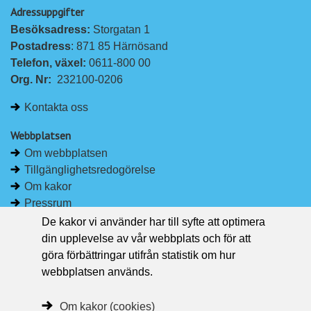
Adressuppgifter
Besöksadress: 
Storgatan 1
Postadress
: 871 85 Härnösand
Telefon, växel: 
0611-800 00
Org. Nr:
232100-0206
Kontakta oss
Webbplatsen
Om webbplatsen
Tillgänglighetsredogörelse
Om kakor
Pressrum
De kakor vi använder har till syfte att optimera
Håll dig uppdaterad
din upplevelse av vår webbplats och för att
Följ Region Västernorrland på Facebook
göra förbättringar utifrån statistik om hur
Region Västernorrland i sociala medier
webbplatsen används.
Följ Region Västernorrland via RSS
Om kakor (cookies)