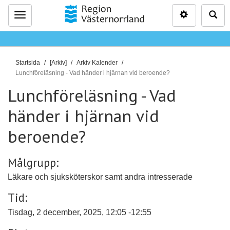
Inställninga
Sö
Meny
D
Startsida
[Arkiv]
Arkiv Kalender
u
Lunchföreläsning - Vad händer i hjärnan vid beroende?
ä
Lunchföreläsning - Vad
r
händer i hjärnan vid
h
ä
beroende?
r
:
Målgrupp:
Läkare och sjuksköterskor samt andra intresserade
Tid:
Tisdag, 2 december, 2025, 12:05 -12:55