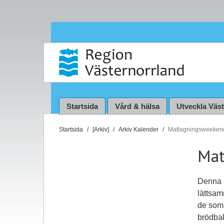
Startsida
Vård & hälsa
Utveckla Väs
D
Startsida
[Arkiv]
Arkiv Kalender
Matlagningsweeken
u
Mat
ä
r
h
Denna h
ä
lättsam
r
de som 
:
brödba