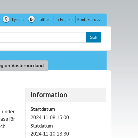
Lyssna
Lättläst
In English
Kontakta oss
k:
Sök
gion Västernorrland
Information
Startdatum
d under
2024-11-08 15:00
ass för
Slutdatum
och
2024-11-10 13:30