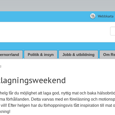
Webbkarta
Sö
ternorrland
Politik & insyn
Jobb & utbildning
Om Re
d
lagningsweekend
elg får du möjlighet att laga god, nyttig mat och baka hälsobrö
ma förhållanden. Detta varvas med en föreläsning och motionsp
vill! Efter helgen har du förhoppningsvis fått inspiration till mat 
kning!