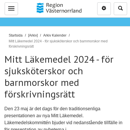
Inställninga
Sö
Meny
D
Startsida
[Arkiv]
Arkiv Kalender
u
Mitt Läkemedel 2024 - för sjuksköterskor och barnmorskor med
förskrivningsrätt
ä
r
Mitt Läkemedel 2024 - för
h
sjuksköterskor och
ä
r
barnmorskor med
:
förskrivningsrätt
Den 23 maj är det dags för den traditionsenliga
presentationen av nya Mitt Läkemedel.
Läkemedelskommittén bjuder vid nedanstående tillfälle in
för presentation av nyheterna i