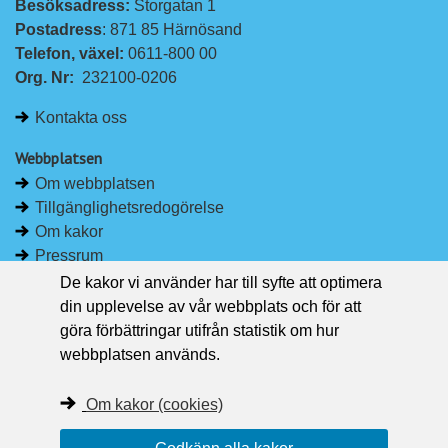
Besöksadress: 
Storgatan 1
Postadress
: 871 85 Härnösand
Telefon, växel: 
0611-800 00
Org. Nr:
232100-0206
Kontakta oss
Webbplatsen
Om webbplatsen
Tillgänglighetsredogörelse
Om kakor
Pressrum
De kakor vi använder har till syfte att optimera
Håll dig uppdaterad
din upplevelse av vår webbplats och för att
Följ Region Västernorrland på Facebook
göra förbättringar utifrån statistik om hur
Region Västernorrland i sociala medier
webbplatsen används.
Följ Region Västernorrland via RSS
Om kakor (cookies)