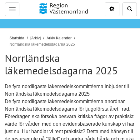
Inställninga
Sö
Meny
D
Startsida
[Arkiv]
Arkiv Kalender
u
Norrländska läkemedelsdagarna 2025
ä
Norrländska
r
läkemedelsdagarna 2025
h
ä
r
De fyra nordligaste läkemedelskommittéerna inbjuder till
:
Norrländska läkemedelsdagarna 2025
De fyra nordligaste läkemedelskommittéerna anordnar
Norrländska läkemedelsdagarna för tjugoförsta året i rad.
Föredragen ska försöka besvara kritiska frågor av praktiskt
värde för vården med den evidensbaserade kunskap vi har
just nu. Hur handlar vi rent praktiskt? Detta med hänsyn till
de resurser ute på ”fältet” och andra både hårda och mjuka