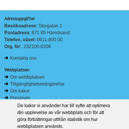
Adressuppgifter
Besöksadress: 
Storgatan 1
Postadress
: 871 85 Härnösand
Telefon, växel: 
0611-800 00
Org. Nr:
232100-0206
Kontakta oss
Webbplatsen
Om webbplatsen
Tillgänglighetsredogörelse
Om kakor
Pressrum
De kakor vi använder har till syfte att optimera
Håll dig uppdaterad
din upplevelse av vår webbplats och för att
Följ Region Västernorrland på Facebook
göra förbättringar utifrån statistik om hur
Region Västernorrland i sociala medier
webbplatsen används.