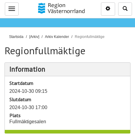
Inställninga
Sö
Meny
D
Startsida
[Arkiv]
Arkiv Kalender
Regionfullmäktige
u
Regionfullmäktige
ä
r
h
Information
ä
r
Startdatum
:
2024-10-30 09:15
Slutdatum
2024-10-30 17:00
Plats
Fullmäktigesalen