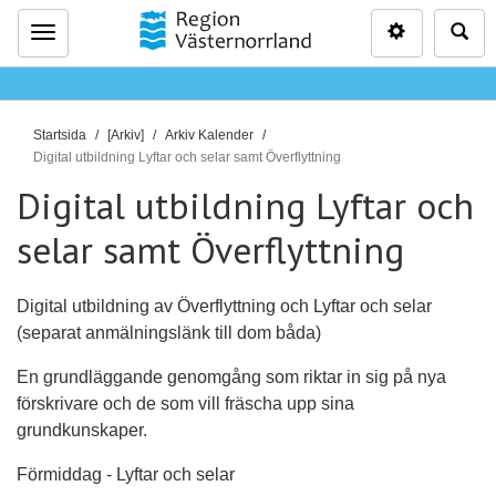
Inställninga
Sö
Meny
D
Startsida
[Arkiv]
Arkiv Kalender
u
Digital utbildning Lyftar och selar samt Överflyttning
ä
Digital utbildning Lyftar och
r
selar samt Överflyttning
h
ä
r
Digital utbildning av Överflyttning och Lyftar och selar
:
(separat anmälningslänk till dom båda)
En grundläggande genomgång som riktar in sig på nya
förskrivare och de som vill fräscha upp sina
grundkunskaper.
Förmiddag - Lyftar och selar