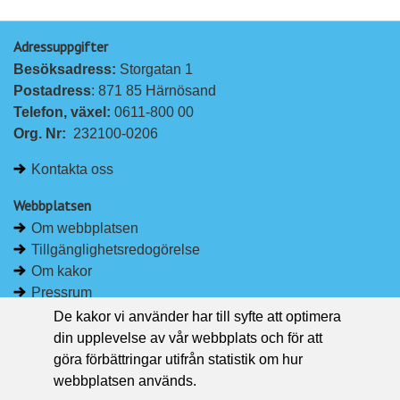
Adressuppgifter
Besöksadress: 
Storgatan 1
Postadress
: 871 85 Härnösand
Telefon, växel: 
0611-800 00
Org. Nr:
232100-0206
Kontakta oss
Webbplatsen
Om webbplatsen
Tillgänglighetsredogörelse
Om kakor
Pressrum
De kakor vi använder har till syfte att optimera
Håll dig uppdaterad
din upplevelse av vår webbplats och för att
Följ Region Västernorrland på Facebook
göra förbättringar utifrån statistik om hur
Region Västernorrland i sociala medier
webbplatsen används.
Följ Region Västernorrland via RSS