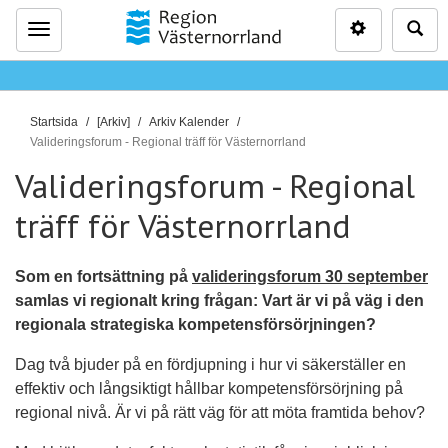
Inställninga
Sö
Meny
D
Startsida
[Arkiv]
Arkiv Kalender
u
Valideringsforum - Regional träff för Västernorrland
ä
Valideringsforum - Regional
r
träff för Västernorrland
h
ä
r
Som en fortsättning på
valideringsforum 30 september
:
samlas vi regionalt kring frågan: Vart är vi på väg i den
regionala strategiska kompetensförsörjningen?
Dag två bjuder på en fördjupning i hur vi säkerställer en
effektiv och långsiktigt hållbar kompetensförsörjning på
regional nivå. Är vi på rätt väg för att möta framtida behov?