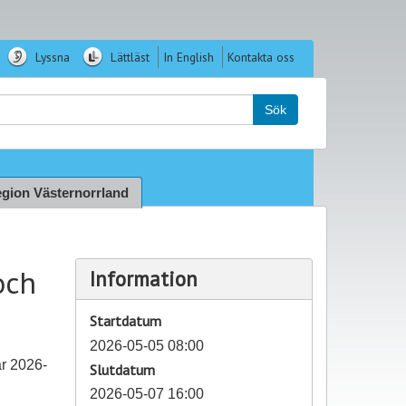
Lyssna
Lättläst
In English
Kontakta oss
k:
Sök
gion Västernorrland
och
Information
Startdatum
2026-05-05 08:00
ar 2026-
Slutdatum
2026-05-07 16:00