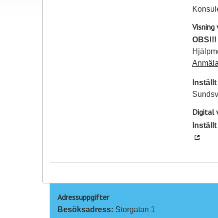
Konsul
Visning 
OBS!!!
Hjälpme
Anmäl
Inställ
Sundsv
Digital 
Inställ
Adressuppgifter
Besöksadress: 
Storgatan 1