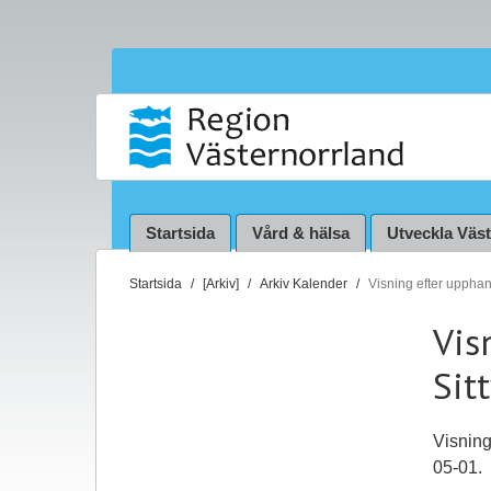
Startsida
Vård & hälsa
Utveckla Väs
D
Startsida
[Arkiv]
Arkiv Kalender
Visning efter upphan
u
Vis
ä
r
Sit
h
ä
r
Visning
:
05-01.