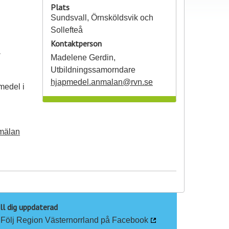
Plats
Sundsvall, Örnsköldsvik och
Sollefteå
Kontaktperson
Madelene Gerdin,
Utbildningssamorndare
hjapmedel.anmalan@rvn.se
medel i
mälan
ll dig uppdaterad
Följ Region Västernorrland på Facebook