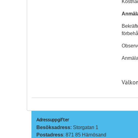
Kostnad
Anmäl
Bekräft
förbehå
Observe
Anmäla
Välko
Adressuppgifter
Besöksadress: 
Storgatan 1
Postadress
: 871 85 Härnösand