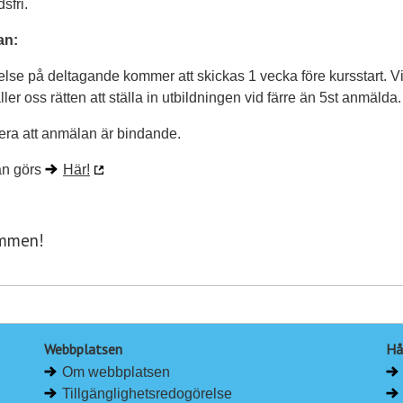
sfri.
an:
else på deltagande kommer att skickas 1 vecka före kursstart. V
ller oss rätten att ställa in utbildningen vid färre än 5st anmälda.
ra att anmälan är bindande.
n görs
Här!
mmen!
Webbplatsen
Hå
Om webbplatsen
Tillgänglighetsredogörelse