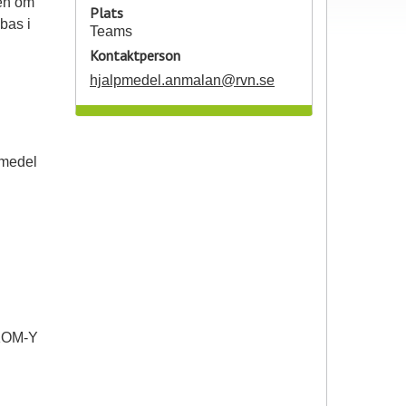
en om
Plats
bas i
Teams
Kontaktperson
hjalpmedel.anmalan@rvn.se
pmedel
 KOM-Y