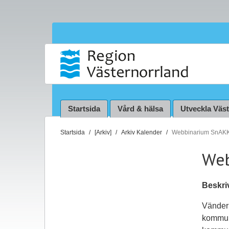
Startsida
Vård & hälsa
Utveckla Väs
D
Startsida
[Arkiv]
Arkiv Kalender
Webbinarium SnAKKa
u
Web
ä
r
h
Beskri
ä
r
Vänder s
:
kommuni