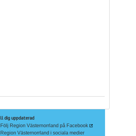
i
ll dig uppdaterad
Följ Region Västernorrland på Facebook
Region Västernorrland i sociala medier