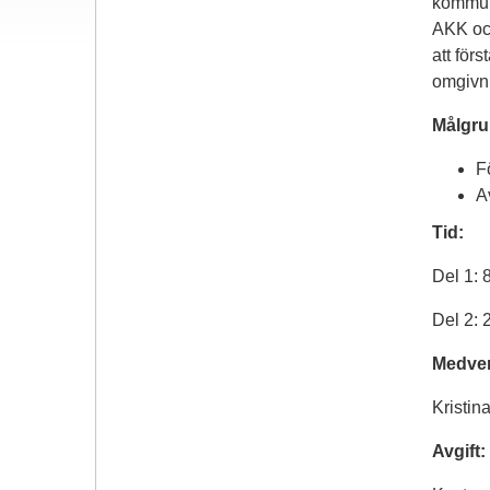
kommun
AKK oc
att för
omgivn
Målgru
F
A
Tid:
Del 1: 
Del 2: 
Medve
Kristi
Avgift: