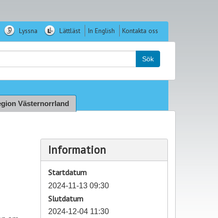
Lyssna
Lättläst
In English
Kontakta oss
k:
Sök
gion Västernorrland
Information
Startdatum
2024-11-13 09:30
Slutdatum
2024-12-04 11:30