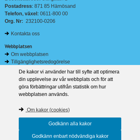
L
F
Postadress
: 871 85 Härnösand
i
a
Telefon, växel: 
0611-800 00
n
c
Org. Nr:
232100-0206
k
e
e
b
Kontakta oss
d
o
I
o
Webbplatsen
n
k
Om webbplatsen
Tillgänglighetsredogörelse
Om kakor
De kakor vi använder har till syfte att optimera
Pressrum
din upplevelse av vår webbplats och för att
göra förbättringar utifrån statistik om hur
Håll dig uppdaterad
webbplatsen används.
Följ Region Västernorrland på Facebook
Region Västernorrland i sociala medier
Om kakor (cookies)
Följ Region Västernorrland via RSS
Godkänn alla kakor
Godkänn enbart nödvändiga kakor