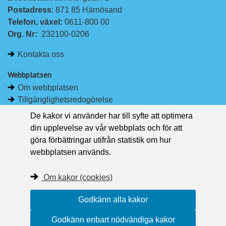
L
F
Postadress
: 871 85 Härnösand
i
a
Telefon, växel: 
0611-800 00
n
c
Org. Nr:
232100-0206
k
e
e
b
Kontakta oss
d
o
I
o
Webbplatsen
n
k
Om webbplatsen
Tillgänglighetsredogörelse
Om kakor
De kakor vi använder har till syfte att optimera
Pressrum
din upplevelse av vår webbplats och för att
göra förbättringar utifrån statistik om hur
Håll dig uppdaterad
webbplatsen används.
Följ Region Västernorrland på Facebook
Region Västernorrland i sociala medier
Om kakor (cookies)
Följ Region Västernorrland via RSS
Godkänn alla kakor
Godkänn enbart nödvändiga kakor