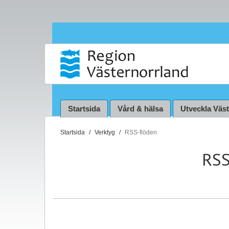
Startsida
Vård & hälsa
Utveckla Väs
D
Startsida
Verktyg
RSS-flöden
u
RSS
ä
r
h
ä
r
: