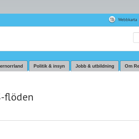
Webbkarta
Sö
ternorrland
Politik & insyn
Jobb & utbildning
Om Re
-flöden