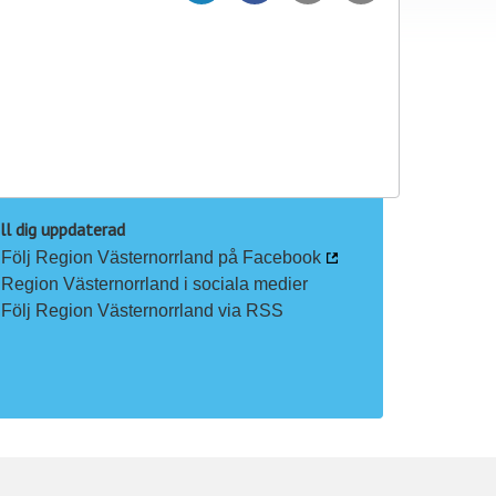
l
l
vän
a
a
p
p
å
å
L
F
i
a
n
c
ll dig uppdaterad
k
e
Följ Region Västernorrland på Facebook
e
b
Region Västernorrland i sociala medier
d
o
Följ Region Västernorrland via RSS
I
o
n
k