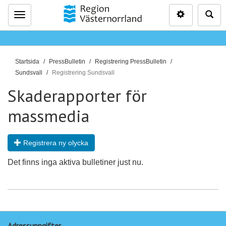
Inställninga
Sö
Meny
D
Startsida
PressBulletin
Registrering PressBulletin
u
Sundsvall
Registrering Sundsvall
ä
Skaderapporter för
r
h
massmedia
ä
r
Registrera ny olycka
:
Det finns inga aktiva bulletiner just nu.
Adressuppgifter