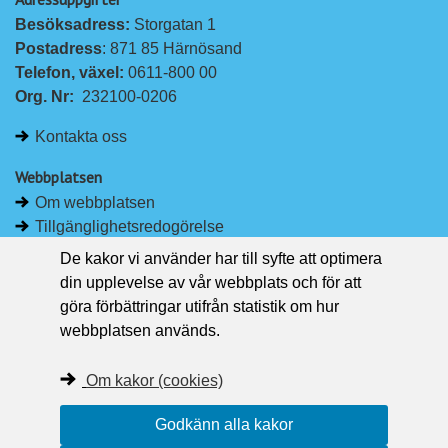
Besöksadress: 
Storgatan 1
Postadress
: 871 85 Härnösand
Telefon, växel: 
0611-800 00
Org. Nr:
232100-0206
Kontakta oss
Webbplatsen
Om webbplatsen
Tillgänglighetsredogörelse
Om kakor
De kakor vi använder har till syfte att optimera
Pressrum
din upplevelse av vår webbplats och för att
göra förbättringar utifrån statistik om hur
Håll dig uppdaterad
webbplatsen används.
Följ Region Västernorrland på Facebook
Region Västernorrland i sociala medier
Om kakor (cookies)
Följ Region Västernorrland via RSS
Godkänn alla kakor