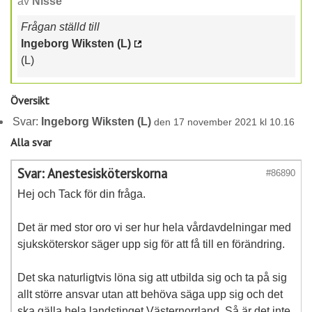
av
Nisse
Frågan ställd till
Ingeborg Wiksten (L)
(L)
Översikt
Svar:
Ingeborg Wiksten (L)
den 17 november 2021 kl 10.16
Alla svar
Svar: Anestesisköterskorna
#86890
Hej och Tack för din fråga.
Det är med stor oro vi ser hur hela vårdavdelningar med
sjuksköterskor säger upp sig för att få till en förändring.
Det ska naturligtvis löna sig att utbilda sig och ta på sig
allt större ansvar utan att behöva säga upp sig och det
ska gälla hela landstinget Västernorrland. Så är det inte