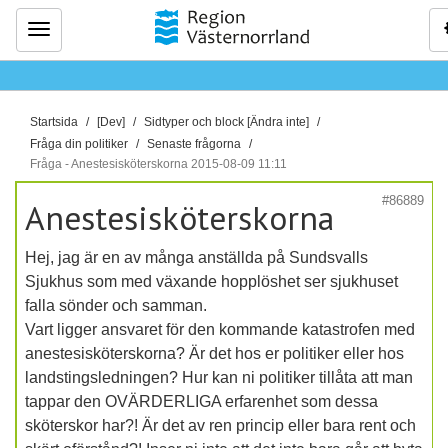
Meny
D
Startsida
[Dev]
Sidtyper och block [Ändra inte]
u
Fråga din politiker
Senaste frågorna
ä
Fråga - Anestesisköterskorna 2015-08-09 11:11
r
#86889
Anestesisköterskorna
h
ä
Hej, jag är en av många anställda på Sundsvalls
r
Sjukhus som med växande hopplöshet ser sjukhuset
:
falla sönder och samman.
Vart ligger ansvaret för den kommande katastrofen med
anestesisköterskorna? Är det hos er politiker eller hos
landstingsledningen? Hur kan ni politiker tillåta att man
tappar den OVÄRDERLIGA erfarenhet som dessa
sköterskor har?! Är det av ren princip eller bara rent och