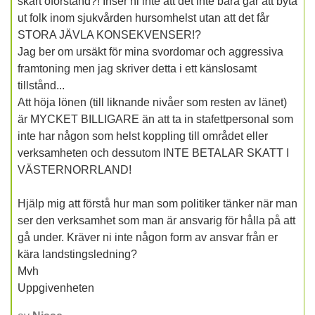
skärt oförstånd?! Inser ni inte att det inte bara går att byta
ut folk inom sjukvården hursomhelst utan att det får
STORA JÄVLA KONSEKVENSER!?
Jag ber om ursäkt för mina svordomar och aggressiva
framtoning men jag skriver detta i ett känslosamt
tillstånd...
Att höja lönen (till liknande nivåer som resten av länet)
är MYCKET BILLIGARE än att ta in stafettpersonal som
inte har någon som helst koppling till området eller
verksamheten och dessutom INTE BETALAR SKATT I
VÄSTERNORRLAND!
Hjälp mig att förstå hur man som politiker tänker när man
ser den verksamhet som man är ansvarig för hålla på att
gå under. Kräver ni inte någon form av ansvar från er
kära landstingsledning?
Mvh
Uppgivenheten