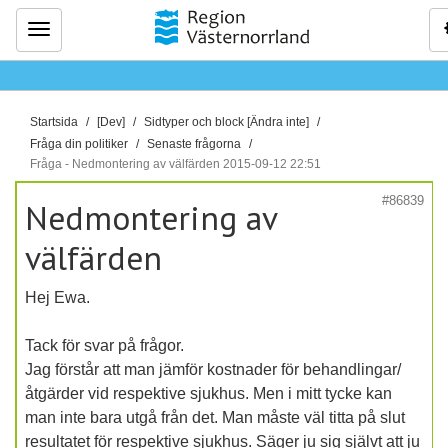
Meny
D
Startsida
[Dev]
Sidtyper och block [Ändra inte]
u
Fråga din politiker
Senaste frågorna
ä
Fråga - Nedmontering av välfärden 2015-09-12 22:51
r
#86839
Nedmontering av
h
ä
välfärden
r
:
Hej Ewa.
Tack för svar på frågor.
Jag förstår att man jämför kostnader för behandlingar/
åtgärder vid respektive sjukhus. Men i mitt tycke kan
man inte bara utgå från det. Man måste väl titta på slut
resultatet för respektive sjukhus. Säger ju sig självt att ju