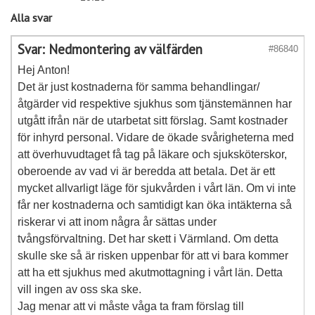
Alla svar
Svar: Nedmontering av välfärden
#86840
Hej Anton!
Det är just kostnaderna för samma behandlingar/
åtgärder vid respektive sjukhus som tjänstemännen har
utgått ifrån när de utarbetat sitt förslag. Samt kostnader
för inhyrd personal. Vidare de ökade svårigheterna med
att överhuvudtaget få tag på läkare och sjuksköterskor,
oberoende av vad vi är beredda att betala. Det är ett
mycket allvarligt läge för sjukvården i vårt län. Om vi inte
får ner kostnaderna och samtidigt kan öka intäkterna så
riskerar vi att inom några år sättas under
tvångsförvaltning. Det har skett i Värmland. Om detta
skulle ske så är risken uppenbar för att vi bara kommer
att ha ett sjukhus med akutmottagning i vårt län. Detta
vill ingen av oss ska ske.
Jag menar att vi måste våga ta fram förslag till