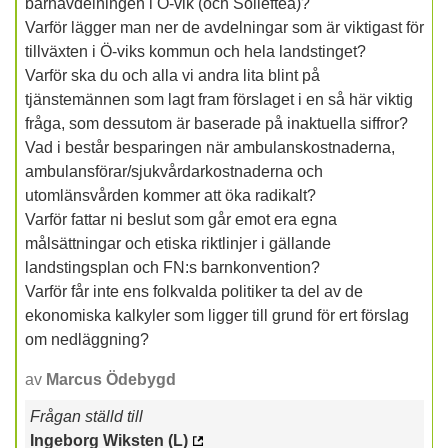
barnavdelningen i Ö-vik (och Sollefteå)?
Varför lägger man ner de avdelningar som är viktigast för
tillväxten i Ö-viks kommun och hela landstinget?
Varför ska du och alla vi andra lita blint på
tjänstemännen som lagt fram förslaget i en så här viktig
fråga, som dessutom är baserade på inaktuella siffror?
Vad i består besparingen när ambulanskostnaderna,
ambulansförar/sjukvårdarkostnaderna och
utomlänsvården kommer att öka radikalt?
Varför fattar ni beslut som går emot era egna
målsättningar och etiska riktlinjer i gällande
landstingsplan och FN:s barnkonvention?
Varför får inte ens folkvalda politiker ta del av de
ekonomiska kalkyler som ligger till grund för ert förslag
om nedläggning?
av
Marcus Ödebygd
Frågan ställd till
Ingeborg Wiksten (L)