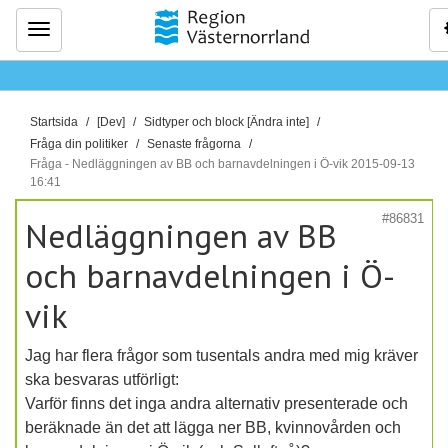
Meny
D
Startsida
[Dev]
Sidtyper och block [Ändra inte]
u
Fråga din politiker
Senaste frågorna
ä
Fråga - Nedläggningen av BB och barnavdelningen i Ö-vik 2015-09-13
16:41
r
h
#86831
Nedläggningen av BB
ä
r
och barnavdelningen i Ö-
:
vik
Jag har flera frågor som tusentals andra med mig kräver
ska besvaras utförligt:
Varför finns det inga andra alternativ presenterade och
beräknade än det att lägga ner BB, kvinnovården och