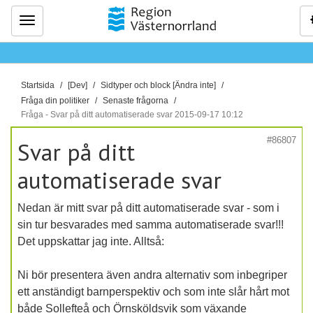
Meny
D
Startsida
[Dev]
Sidtyper och block [Ändra inte]
u
Fråga din politiker
Senaste frågorna
ä
Fråga - Svar på ditt automatiserade svar 2015-09-17 10:12
r
#86807
Svar på ditt
h
ä
automatiserade svar
r
:
Nedan är mitt svar på ditt automatiserade svar - som i
sin tur besvarades med samma automatiserade svar!!!
Det uppskattar jag inte. Alltså:
Ni bör presentera även andra alternativ som inbegriper
ett anständigt barnperspektiv och som inte slår hårt mot
både Sollefteå och Örnsköldsvik som växande