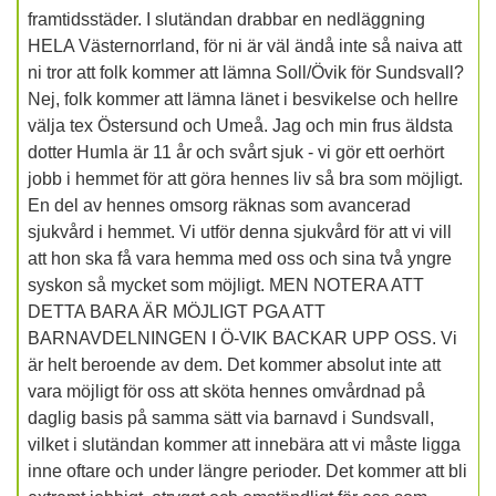
framtidsstäder. I slutändan drabbar en nedläggning
HELA Västernorrland, för ni är väl ändå inte så naiva att
ni tror att folk kommer att lämna Soll/Övik för Sundsvall?
Nej, folk kommer att lämna länet i besvikelse och hellre
välja tex Östersund och Umeå. Jag och min frus äldsta
dotter Humla är 11 år och svårt sjuk - vi gör ett oerhört
jobb i hemmet för att göra hennes liv så bra som möjligt.
En del av hennes omsorg räknas som avancerad
sjukvård i hemmet. Vi utför denna sjukvård för att vi vill
att hon ska få vara hemma med oss och sina två yngre
syskon så mycket som möjligt. MEN NOTERA ATT
DETTA BARA ÄR MÖJLIGT PGA ATT
BARNAVDELNINGEN I Ö-VIK BACKAR UPP OSS. Vi
är helt beroende av dem. Det kommer absolut inte att
vara möjligt för oss att sköta hennes omvårdnad på
daglig basis på samma sätt via barnavd i Sundsvall,
vilket i slutändan kommer att innebära att vi måste ligga
inne oftare och under längre perioder. Det kommer att bli