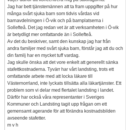
Jag har bett tjänstemännen att ta fram uppgifter på hur
många svårt sjuka barn som tidvis vårdas vid
barnavdelningen i Ö-vik och på barnplatserna i
Sollefteå. Det jag redan vet är att verksamheten i Ö-vik
är betydligt mer omfattande än i Sollefteå.
Av det du beskriver, samt den kunskap jag har från
andra familjer med svårt sjuka barn, förstår jag att du och
din familj har en mycket tuff vardag.
Jag skulle önska att det vore enkelt att generellt sänka
stafettkostnaderna. Tyvärr har vårt landsting, trots ett
omfattande arbete med att locka läkare till
Västernorrland, inte lyckats tillsätta alla läkartjänster. Ett
problem som vi delar med flertalet landsting i landet.
Därför har också våra representanter i Sveriges
Kommuner och Landsting tagit upp frågan om ett
gemensamt agerande för att förändra kostnadsbilden
avseende stafetter.
m v h