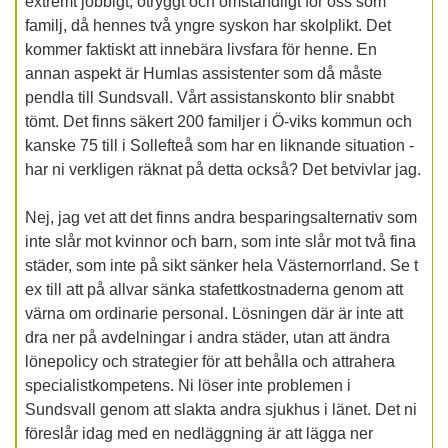
extremt jobbigt, otryggt och omständligt för oss som
familj, då hennes två yngre syskon har skolplikt. Det
kommer faktiskt att innebära livsfara för henne. En
annan aspekt är Humlas assistenter som då måste
pendla till Sundsvall. Vårt assistanskonto blir snabbt
tömt. Det finns säkert 200 familjer i Ö-viks kommun och
kanske 75 till i Sollefteå som har en liknande situation -
har ni verkligen räknat på detta också? Det betvivlar jag.
Nej, jag vet att det finns andra besparingsalternativ som
inte slår mot kvinnor och barn, som inte slår mot två fina
städer, som inte på sikt sänker hela Västernorrland. Se t
ex till att på allvar sänka stafettkostnaderna genom att
värna om ordinarie personal. Lösningen där är inte att
dra ner på avdelningar i andra städer, utan att ändra
lönepolicy och strategier för att behålla och attrahera
specialistkompetens. Ni löser inte problemen i
Sundsvall genom att slakta andra sjukhus i länet. Det ni
föreslår idag med en nedläggning är att lägga ner