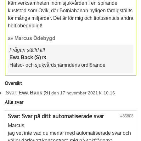
kärnverksamheten inom sjukvården i en spirande
kuststad som Övik, där Botniabanan nyligen färdigställts
för många miljarder. Det är för mig och tiotusentals andra
helt obegripligt!
av
Marcus Ödebygd
Frågan ställd till
Ewa Back (S)
Hälso- och sjukvårdsnämndens ordförande
Översikt
Svar:
Ewa Back (S)
den 17 november 2021 kl 10.16
Alla svar
Svar: Svar på ditt automatiserade svar
#86808
Marcus,
jag vet inte vad du menar med automatiserade svar och
väljer därför att koncentrera mig på sakfrågorna.