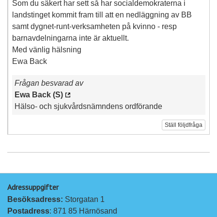
Som du säkert har sett så har socialdemokraterna i
landstinget kommit fram till att en nedläggning av BB
samt dygnet-runt-verksamheten på kvinno - resp
barnavdelningarna inte är aktuellt.
Med vänlig hälsning
Ewa Back
Frågan besvarad av
Ewa Back (S)
Hälso- och sjukvårdsnämndens ordförande
Ställ följdfråga
Adressuppgifter
Besöksadress: 
Storgatan 1
Postadress
: 871 85 Härnösand