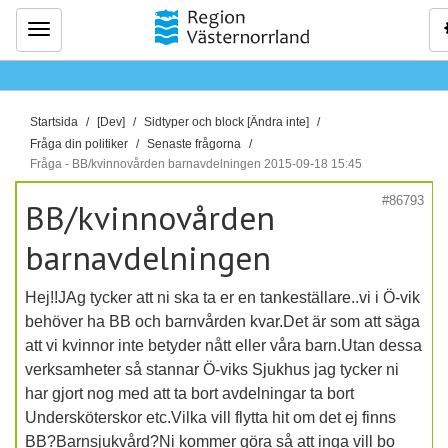
Meny
D
Startsida
[Dev]
Sidtyper och block [Ändra inte]
u
Fråga din politiker
Senaste frågorna
ä
Fråga - BB/kvinnovården barnavdelningen 2015-09-18 15:45
r
#86793
BB/kvinnovården
h
ä
barnavdelningen
r
:
Hej!!JAg tycker att ni ska ta er en tankeställare..vi i Ö-vik
behöver ha BB och barnvården kvar.Det är som att säga
att vi kvinnor inte betyder nått eller våra barn.Utan dessa
verksamheter så stannar Ö-viks Sjukhus jag tycker ni
har gjort nog med att ta bort avdelningar ta bort
Undersköterskor etc.Vilka vill flytta hit om det ej finns
BB?Barnsjukvård?Ni kommer göra så att inga vill bo