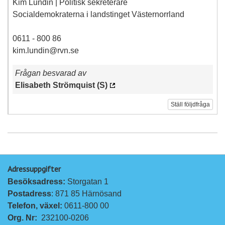
Kim Lundin | Politisk sekreterare
Socialdemokraterna i landstinget Västernorrland
0611 - 800 86
kim.lundin@rvn.se
Frågan besvarad av
Elisabeth Strömquist (S)
Ställ följdfråga
Adressuppgifter
Besöksadress: 
Storgatan 1
Postadress
: 871 85 Härnösand
Telefon, växel: 
0611-800 00
Org. Nr:
232100-0206