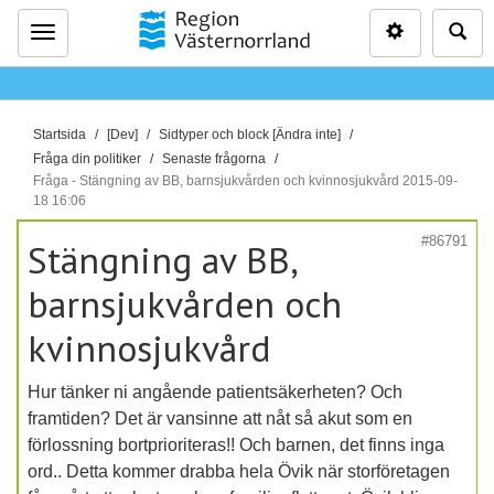
Inställninga
Sö
Meny
D
Startsida
[Dev]
Sidtyper och block [Ändra inte]
u
Fråga din politiker
Senaste frågorna
ä
Fråga - Stängning av BB, barnsjukvården och kvinnosjukvård 2015-09-
18 16:06
r
h
#86791
Stängning av BB,
ä
r
barnsjukvården och
:
kvinnosjukvård
Hur tänker ni angående patientsäkerheten? Och
framtiden? Det är vansinne att nåt så akut som en
förlossning bortprioriteras!! Och barnen, det finns inga
ord.. Detta kommer drabba hela Övik när storföretagen