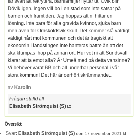
får svårt att rekrytera, barnfamiljer flyttar ut, Övik blir
Dövik igen. Ingen vill bo i en stad som inte satsar på
barnen och framtiden. Jag hoppas att ni hittar en
lösning. Inte bara för alla gravida kvinnor, sjuka barn
men även för Örnsköldsvik skull. Det kommer slå väldigt
väldigt hårt mot kommunen och det är tragiskt att
ekonomin i landstingen inte hanteras bättre än att det
ska klumpas ihop på annan ort. Hur vet ni att Sundsvall
klarar att ta emot alla? Är Umeå med på detta vansinne?
Vi behöver vårat BB och all underbar personal i vår
stora kommun! Det här är oerhört skrämmande...
av
Karolin
Frågan ställd till
Elisabeth Strömquist (S)
Översikt
Svar:
Elisabeth Strömquist (S)
den 17 november 2021 kl