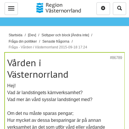
Inställninga
Sö
Meny
D
Startsida
[Dev]
Sidtyper och block [Ändra inte]
u
Fråga din politiker
Senaste frågorna
ä
Fråga - Vården i Västernorrland 2015-09-18 17:24
r
#86789
Vården i
h
ä
Västernorrland
r
:
Hej!
Vad är landstingets kärnverksamhet?
Vad mer än vård sysslar landstinget med?
Om det nu måste sparas pengar;
Hur mycket av dessa besparingar är på annan
verksamhet än det som utför vård eller vårdande