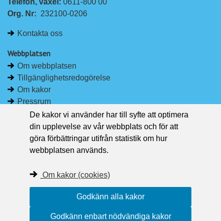
Telefon, växel: 
0611-800 00
Org. Nr:
232100-0206
Kontakta oss
Webbplatsen
Om webbplatsen
Tillgänglighetsredogörelse
Om kakor
Pressrum
De kakor vi använder har till syfte att optimera
Håll dig uppdaterad
din upplevelse av vår webbplats och för att
Följ Region Västernorrland på Facebook
göra förbättringar utifrån statistik om hur
Region Västernorrland i sociala medier
webbplatsen används.
Följ Region Västernorrland via RSS
Om kakor (cookies)
Godkänn alla kakor
Godkänn enbart nödvändiga kakor