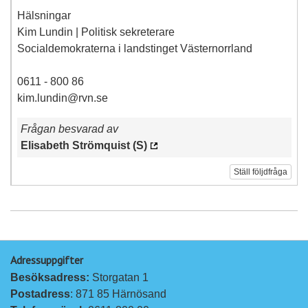
Hälsningar
Kim Lundin | Politisk sekreterare
Socialdemokraterna i landstinget Västernorrland
0611 - 800 86
kim.lundin@rvn.se
Frågan besvarad av
Elisabeth Strömquist (S)
Ställ följdfråga
Adressuppgifter
Besöksadress: 
Storgatan 1
Postadress
: 871 85 Härnösand