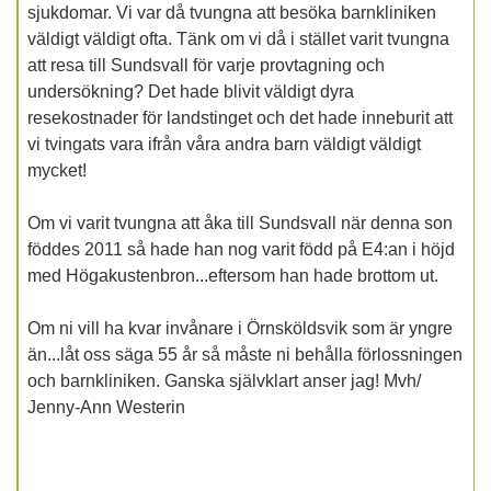
sjukdomar. Vi var då tvungna att besöka barnkliniken
väldigt väldigt ofta. Tänk om vi då i stället varit tvungna
att resa till Sundsvall för varje provtagning och
undersökning? Det hade blivit väldigt dyra
resekostnader för landstinget och det hade inneburit att
vi tvingats vara ifrån våra andra barn väldigt väldigt
mycket!
Om vi varit tvungna att åka till Sundsvall när denna son
föddes 2011 så hade han nog varit född på E4:an i höjd
med Högakustenbron...eftersom han hade brottom ut.
Om ni vill ha kvar invånare i Örnsköldsvik som är yngre
än...låt oss säga 55 år så måste ni behålla förlossningen
och barnkliniken. Ganska självklart anser jag! Mvh/
Jenny-Ann Westerin