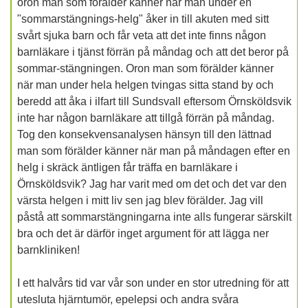
oron man som förälder känner när man under en
"sommarstängnings-helg" åker in till akuten med sitt
svårt sjuka barn och får veta att det inte finns någon
barnläkare i tjänst förrän på måndag och att det beror på
sommar-stängningen. Oron man som förälder känner
när man under hela helgen tvingas sitta stand by och
beredd att åka i ilfart till Sundsvall eftersom Örnsköldsvik
inte har någon barnläkare att tillgå förrän på måndag.
Tog den konsekvensanalysen hänsyn till den lättnad
man som förälder känner när man på måndagen efter en
helg i skräck äntligen får träffa en barnläkare i
Örnsköldsvik? Jag har varit med om det och det var den
värsta helgen i mitt liv sen jag blev förälder. Jag vill
påstå att sommarstängningarna inte alls fungerar särskilt
bra och det är därför inget argument för att lägga ner
barnkliniken!
I ett halvårs tid var vår son under en stor utredning för att
utesluta hjärntumör, epelepsi och andra svåra