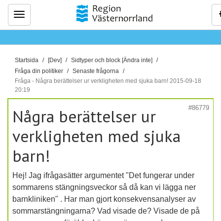
Meny
D
Startsida
[Dev]
Sidtyper och block [Ändra inte]
u
Fråga din politiker
Senaste frågorna
ä
Fråga - Några berättelser ur verkligheten med sjuka barn! 2015-09-18
20:19
r
h
#86779
Några berättelser ur
ä
r
verkligheten med sjuka
:
barn!
Hej! Jag ifrågasätter argumentet "Det fungerar under
sommarens stängningsveckor så då kan vi lägga ner
barnkliniken" . Har man gjort konsekvensanalyser av
sommarstängningarna? Vad visade de? Visade de på