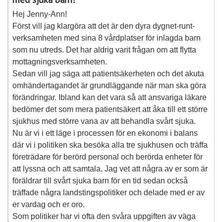
Hej Jenny-Ann!
Först vill jag klargöra att det är den dyra dygnet-runt-
verksamheten med sina 8 vårdplatser för inlagda barn
som nu utreds. Det har aldrig varit frågan om att flytta
mottagningsverksamheten.
Sedan vill jag säga att patientsäkerheten och det akuta
omhändertagandet är grundläggande när man ska göra
förändringar. Ibland kan det vara så att ansvariga läkare
bedömer det som mera patientsäkert att åka till ett större
sjukhus med större vana av att behandla svårt sjuka.
Nu är vi i ett läge i processen för en ekonomi i balans
där vi i politiken ska besöka alla tre sjukhusen och träffa
företrädare för berörd personal och berörda enheter för
att lyssna och att samtala. Jag vet att några av er som är
föräldrar till svårt sjuka barn för en tid sedan också
träffade några landstingspolitiker och delade med er av
er vardag och er oro.
Som politiker har vi ofta den svåra uppgiften av väga