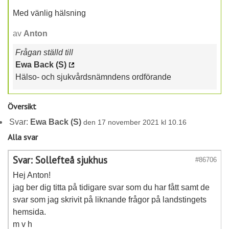
Med vänlig hälsning
av
Anton
Frågan ställd till
Ewa Back (S)
Hälso- och sjukvårdsnämndens ordförande
Översikt
Svar:
Ewa Back (S)
den 17 november 2021 kl 10.16
Alla svar
Svar: Sollefteå sjukhus
#86706
Hej Anton!
jag ber dig titta på tidigare svar som du har fått samt de
svar som jag skrivit på liknande frågor på landstingets
hemsida.
m v h