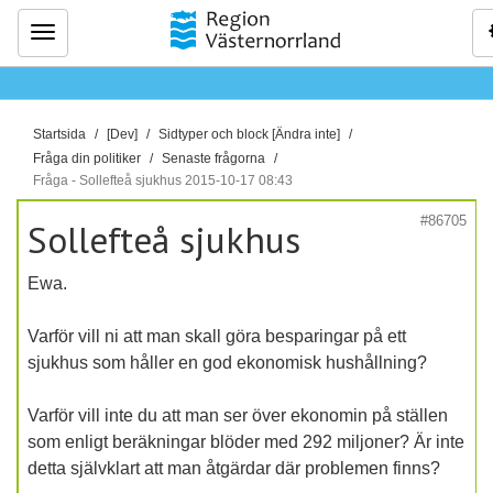
Meny
D
Startsida
[Dev]
Sidtyper och block [Ändra inte]
u
Fråga din politiker
Senaste frågorna
ä
Fråga - Sollefteå sjukhus 2015-10-17 08:43
r
#86705
Sollefteå sjukhus
h
ä
Ewa.
r
:
Varför vill ni att man skall göra besparingar på ett
sjukhus som håller en god ekonomisk hushållning?
Varför vill inte du att man ser över ekonomin på ställen
som enligt beräkningar blöder med 292 miljoner? Är inte
detta självklart att man åtgärdar där problemen finns?