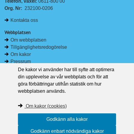
Telefon, växel: 
0611-800 00
Org. Nr:
232100-0206
Kontakta oss
Webbplatsen
Om webbplatsen
Tillgänglighetsredogörelse
Om kakor
Pressrum
De kakor vi använder har till syfte att optimera
Håll dig uppdaterad
din upplevelse av vår webbplats och för att
Följ Region Västernorrland på Facebook
göra förbättringar utifrån statistik om hur
Region Västernorrland i sociala medier
webbplatsen används.
Följ Region Västernorrland via RSS
Om kakor (cookies)
Godkänn alla kakor
Godkänn enbart nödvändiga kakor