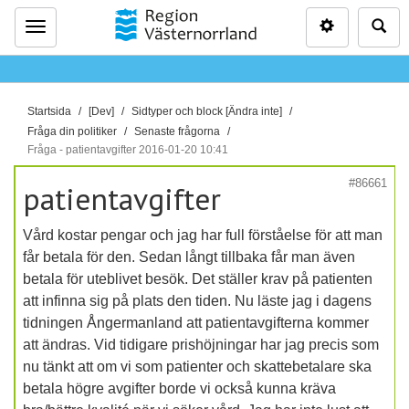
Inställninga
Sö
Meny
D
Startsida
[Dev]
Sidtyper och block [Ändra inte]
u
Fråga din politiker
Senaste frågorna
ä
Fråga - patientavgifter 2016-01-20 10:41
r
#86661
patientavgifter
h
ä
Vård kostar pengar och jag har full förståelse för att man
r
får betala för den. Sedan långt tillbaka får man även
:
betala för uteblivet besök. Det ställer krav på patienten
att infinna sig på plats den tiden. Nu läste jag i dagens
tidningen Ångermanland att patientavgifterna kommer
att ändras. Vid tidigare prishöjningar har jag precis som
nu tänkt att om vi som patienter och skattebetalare ska
betala högre avgifter borde vi också kunna kräva