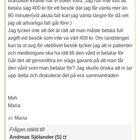
bra/bättre kvalité när vi söker vård. Jag har inte lust att
betala säg 400 kr för ett besök där jag får vänta mer än
90 minuter(vid akuta fall kan jag vänta längre för då vet
jag att allvarliga fall går före )
Jag tycker inte att det är rätt att man måste betala full
avgift vid besök som inte va värt 400 kr. Om landstinget
kan ta ut avg för uteblivet besök tycker jag att vi patienter
och medborgare ska ha rätt till den vård vi betalar för
Går det att genomföra en slags garanti på att man får
den vård som man betalar för? Jag skulle önska att ni tar
upp detta och diskuterar det på era sammanträden
Mvh
Maria
av
Maria
Frågan ställd till
Andreas Sjölander (S)