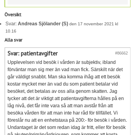
Översikt
Svar:
Andreas Sjölander (S)
den 17 november 2021 kl
10.16
Alla svar
Svar: patientavgifter
#86662
Upplevelsen vid besök i vården är subjektiv, ibland
förväntar man sig mer än vad man fick. Särskilt när det
går väldigt snabbt. Man ska komma ihåg att ett besök
kostar mycket mer än vad du som patient betalar vid
besöket, det betalas av oss alla genom skatten. Jag
tycker att det är viktigt att patientavgifterna hålles på en
låg nivå, det får inte vara så att man avstår från att
besöka vården för att man inte har råd för tillfället. Vi
föreslår nu att en enhetstaxa på 200:- för besök i vården.
Undantaget är det som redan idag är fritt, eller för besök
på akuten/primärvårdsjouren, som kommer att kosta