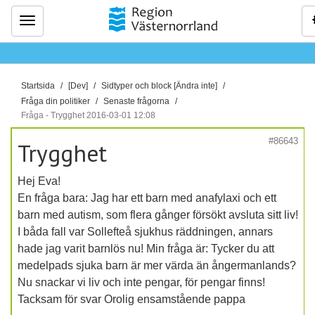
Meny
D
Startsida
[Dev]
Sidtyper och block [Ändra inte]
u
Fråga din politiker
Senaste frågorna
ä
Fråga - Trygghet 2016-03-01 12:08
r
#86643
Trygghet
h
ä
Hej Eva!
r
En fråga bara: Jag har ett barn med anafylaxi och ett
:
barn med autism, som flera gånger försökt avsluta sitt liv!
I båda fall var Sollefteå sjukhus räddningen, annars
hade jag varit barnlös nu! Min fråga är: Tycker du att
medelpads sjuka barn är mer värda än ångermanlands?
Nu snackar vi liv och inte pengar, för pengar finns!
Tacksam för svar Orolig ensamstående pappa