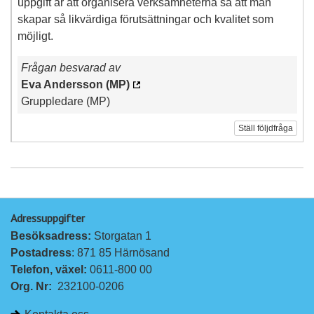
uppgift är att organisera verksamheterna så att man
skapar så likvärdiga förutsättningar och kvalitet som
möjligt.
Frågan besvarad av
Eva Andersson (MP)
Gruppledare (MP)
Ställ följdfråga
Adressuppgifter
Besöksadress: 
Storgatan 1
Postadress
: 871 85 Härnösand
Telefon, växel: 
0611-800 00
Org. Nr:
232100-0206