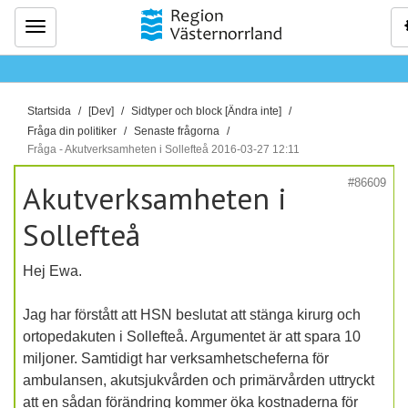
Meny
D
Startsida
[Dev]
Sidtyper och block [Ändra inte]
u
Fråga din politiker
Senaste frågorna
ä
Fråga - Akutverksamheten i Sollefteå 2016-03-27 12:11
r
#86609
Akutverksamheten i
h
ä
Sollefteå
r
:
Hej Ewa.
Jag har förstått att HSN beslutat att stänga kirurg och
ortopedakuten i Sollefteå. Argumentet är att spara 10
miljoner. Samtidigt har verksamhetscheferna för
ambulansen, akutsjukvården och primärvården uttryckt
att en sådan förändring kommer öka kostnaderna för