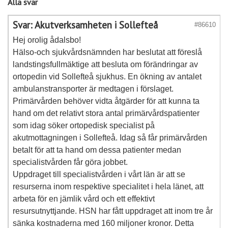
Alla svar
Svar: Akutverksamheten i Sollefteå
#86610
Hej orolig ådalsbo!
Hälso-och sjukvårdsnämnden har beslutat att föreslå
landstingsfullmäktige att besluta om förändringar av
ortopedin vid Sollefteå sjukhus. En ökning av antalet
ambulanstransporter är medtagen i förslaget.
Primärvården behöver vidta åtgärder för att kunna ta
hand om det relativt stora antal primärvårdspatienter
som idag söker ortopedisk specialist på
akutmottagningen i Sollefteå. Idag så får primärvården
betalt för att ta hand om dessa patienter medan
specialistvården får göra jobbet.
Uppdraget till specialistvården i vårt län är att se
resurserna inom respektive specialitet i hela länet, att
arbeta för en jämlik vård och ett effektivt
resursutnyttjande. HSN har fått uppdraget att inom tre år
sänka kostnaderna med 160 miljoner kronor. Detta