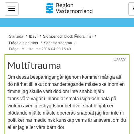
Meny
D
Startsida
[Dev]
Sidtyper och block [Ändra inte]
u
Fråga din politiker
Senaste frågorna
ä
Fråga - Multitrauma 2016-04-08 15:40
r
#86591
Multitrauma
h
ä
Om dessa besparingar går igenom kommer många att
r
dö närhet till akut omhändertagande måste ske inom en
:
timme jag skulle varit död om inte snabb hjälp
fanns.våra vägar i inland är smala isiga och hala på
vintern.även glesbygdsbor behöver snabb hjälp.en
blödande mjälte måste opereras snappat jag tror inte ni
politiker har medicinsk kunskap vems är ansvaret om du
eller jag eller våra barn dör