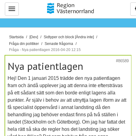
Meny
D
Startsida
[Dev]
Sidtyper och block [Ändra inte]
u
Fråga din politiker
Senaste frågorna
ä
Fråga - Nya patientlagen 2016-04-20 12:15
r
#86589
Nya patientlagen
h
ä
Hej! Den 1 januari 2015 trädde den nya patientlagen
r
fram och ändå upplever jag att denna inte eftersträvas
:
på ett sådant sätt som den borde enligt lagens alla
punkter. Är själv i behov av att utnyttja lagen iform av att
få specialist öppenvård i annat landsting då den
behandling jag behöver endast finns på två ställen i
landet (Stockholm och Götetborg). Om jag har fattat det
hela rätt så ska de regler hos det landsting jag söker