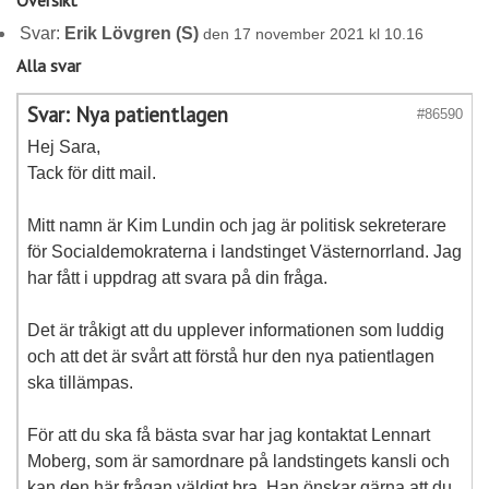
Översikt
Svar:
Erik Lövgren (S)
den 17 november 2021 kl 10.16
Alla svar
Svar: Nya patientlagen
#86590
Hej Sara,
Tack för ditt mail.
Mitt namn är Kim Lundin och jag är politisk sekreterare
för Socialdemokraterna i landstinget Västernorrland. Jag
har fått i uppdrag att svara på din fråga.
Det är tråkigt att du upplever informationen som luddig
och att det är svårt att förstå hur den nya patientlagen
ska tillämpas.
För att du ska få bästa svar har jag kontaktat Lennart
Moberg, som är samordnare på landstingets kansli och
kan den här frågan väldigt bra. Han önskar gärna att du