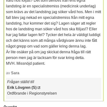
vård hos följas? Det som behövs från ens egna
landsting är en specialistremiss (medicinsk underlag)
som krävs av det landsting jag söker vård hos. Men i mitt
fall blev jag nekad en specialistremiss från mitt egna
landsting, hur kommer det sig? Lagen säger att regler
hos de landsting man söker vård hos ska följas!? Eller
har jag fattar lagen fel? Tycker det hela är väldigt luddigt
och det känns som att många vårdgivare ännu inte fått
något grepp om vad som gäller kring denna lag.
Är lite osäker på om jag skickat denna fråga till rätt
person men jag är tacksam för svar kring detta.
MVH. Missnöjd patient.
av
Sara
Frågan ställd till
Erik Lövgren (S)
Ordförande i Regionstyrelsen