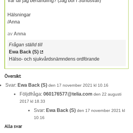
Var får jag behandling? (Jag bor i Sundsvall)
Hälsningar
/Anna
av
Anna
Frågan ställd till
Ewa Back (S)
Hälso- och sjukvårdsnämndens ordförande
Översikt
Svar:
Ewa Back (S)
den 17 november 2021 kl 10.16
Följdfråga:
060176577@telia.com
den 22 augusti
2017 kl 18.33
Svar:
Ewa Back (S)
den 17 november 2021 kl
10.16
Alla svar