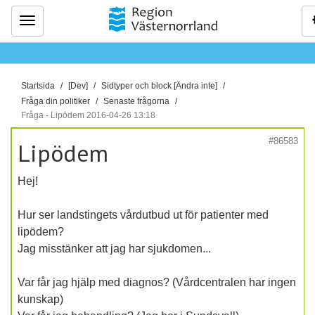
Meny
D
Startsida
[Dev]
Sidtyper och block [Ändra inte]
u
Fråga din politiker
Senaste frågorna
ä
Fråga - Lipödem 2016-04-26 13:18
r
#86583
Lipödem
h
ä
Hej!
r
:
Hur ser landstingets vårdutbud ut för patienter med
lipödem?
Jag misstänker att jag har sjukdomen...
Var får jag hjälp med diagnos? (Vårdcentralen har ingen
kunskap)