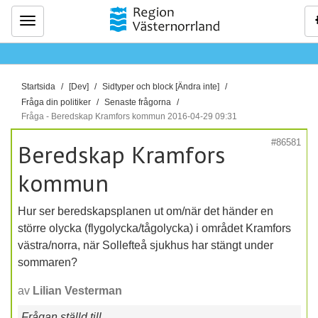
Meny
D
Startsida
[Dev]
Sidtyper och block [Ändra inte]
u
Fråga din politiker
Senaste frågorna
ä
Fråga - Beredskap Kramfors kommun 2016-04-29 09:31
r
#86581
Beredskap Kramfors
h
ä
kommun
r
:
Hur ser beredskapsplanen ut om/när det händer en
större olycka (flygolycka/tågolycka) i området Kramfors
västra/norra, när Sollefteå sjukhus har stängt under
sommaren?
av
Lilian Vesterman
Frågan ställd till