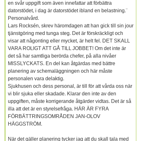
en svår uppgift som även innefattar att förbättra
datorstödet, i dag är datorstödet ibland en belastning.¨
Personalvård.
Lars Rocksén, skrev häromdagen att han gick till sin jour
tjänstgöring med tunga steg. Det är förskräckligt och
visar att någonting eller mycket, är helt fel. DET SKALL
VARA ROLIGT ATT GÅ TILL JOBBET! Om det inte är
det så har samtliga berörda chefer, på alla nivåer
MISSLYCKATS. En del kan åtgärdas med bättre
planering av schemaläggningen och här måste
personalen vara delaktig.
Sjukhusen och dess personal, är till för att vårda oss när
vi blir sjuka eller skadade. Klarar den inte av den
uppgiften, måste korrigerande åtgärder vidtas. Det är så
illa att det är en styrelsefråga. HÄR ÄR FYRA
FÖRBÄTTRINGSOMRÅDEN JAN-OLOV
HÄGGSTRÖM.
När det gäller planering tycker jag att du skall tala med