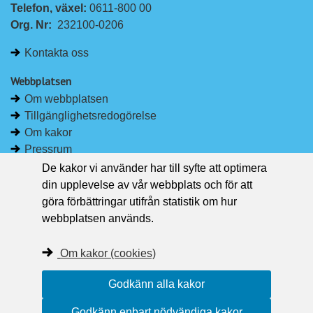
Telefon, växel: 
0611-800 00
Org. Nr:
232100-0206
Kontakta oss
Webbplatsen
Om webbplatsen
Tillgänglighetsredogörelse
Om kakor
Pressrum
De kakor vi använder har till syfte att optimera
Håll dig uppdaterad
din upplevelse av vår webbplats och för att
Följ Region Västernorrland på Facebook
göra förbättringar utifrån statistik om hur
Region Västernorrland i sociala medier
webbplatsen används.
Följ Region Västernorrland via RSS
Om kakor (cookies)
Godkänn alla kakor
Godkänn enbart nödvändiga kakor