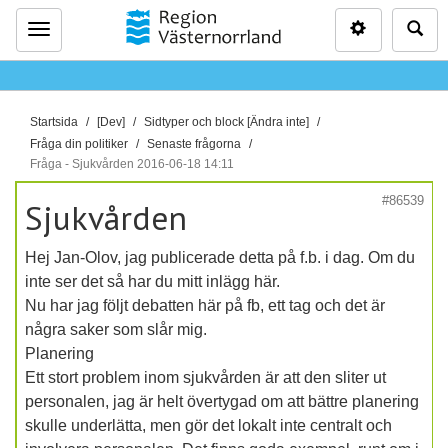
Inställninga
Sö
Meny
D
Startsida
[Dev]
Sidtyper och block [Ändra inte]
u
Fråga din politiker
Senaste frågorna
ä
Fråga - Sjukvården 2016-06-18 14:11
r
#86539
Sjukvården
h
ä
Hej Jan-Olov, jag publicerade detta på f.b. i dag. Om du
r
inte ser det så har du mitt inlägg här.
:
Nu har jag följt debatten här på fb, ett tag och det är
några saker som slår mig.
Planering
Ett stort problem inom sjukvården är att den sliter ut
personalen, jag är helt övertygad om att bättre planering
skulle underlätta, men gör det lokalt inte centralt och