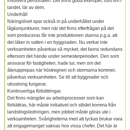
involvera personalen. Det finns goda exempel, runt om i
landet, lär av dem.
Underhåll
Näringslivet spar också in på underhållet under
lågkonjunkturer, men när det finns efterfrågan på det
som produceras får inte produktionen stanna p.g.a. att
det läker in vatten i en byggnaden. Nu verkar inte
verksamheten påverkas så mycket, det fanns redundans
eftersom det hände under semesterperioden. Den som
ansvarar för fastigheten, hade tur, men om det
återupprepas när höstregnen och stormarna kommer,
påverkas verksamheten. Se till att byggnader och
utrustning fungerar.
Kontinuerliga förbättringar.
Det finns mängder av arbetsprocesser som kan
förbättras, här måste initiativet och stödet komma från
landstingsledningen, men jobbet måste göras ute i
verksamheten. Svårigheterna med att lyckas brukar vara
att engagemanget saknas hos vissa chefer. Det här är