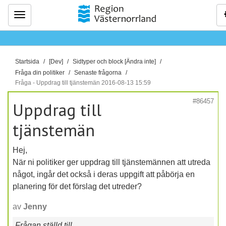
Meny
D
Startsida
[Dev]
Sidtyper och block [Ändra inte]
u
Fråga din politiker
Senaste frågorna
ä
Fråga - Uppdrag till tjänstemän 2016-08-13 15:59
r
#86457
Uppdrag till
h
ä
tjänstemän
r
:
Hej,
När ni politiker ger uppdrag till tjänstemännen att utreda
något, ingår det också i deras uppgift att påbörja en
planering för det förslag det utreder?
av
Jenny
Frågan ställd till