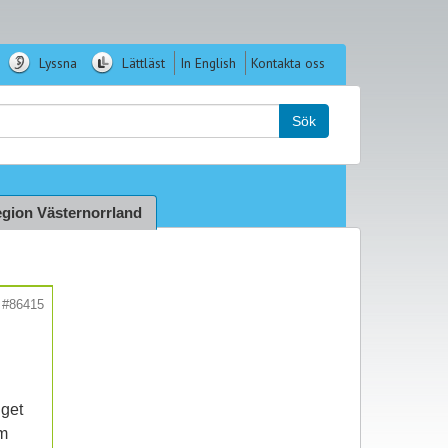
Lyssna
Lättläst
In English
Kontakta oss
k:
Sök
gion Västernorrland
#86415
nget
om