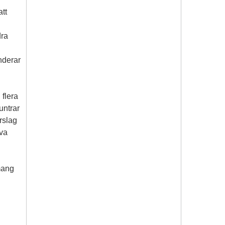
tt
dra
nderar
 flera
untrar
rslag
lva
mang