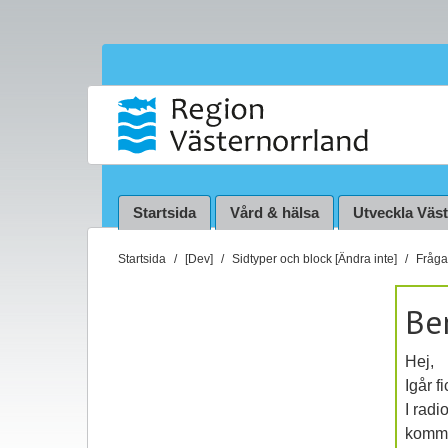
Startsida
Vård & hälsa
Utveckla Väs
D
Startsida
[Dev]
Sidtyper och block [Ändra inte]
Fråga 
u
ä
Be
r
h
Hej,
ä
Igår f
r
I radi
:
komme