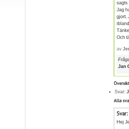
sagts 
Jag ha
gjort.
iblan
Tänker
Och tä
av
Je
Frågan
Jan 
Översik
Svar:
J
Alla sva
Svar
Hej J