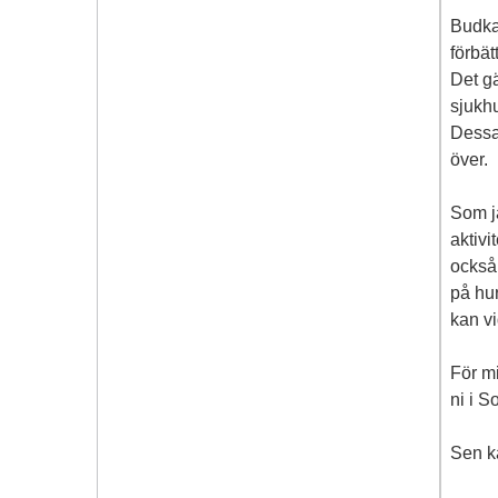
Budkav
förbät
Det gä
sjukhu
Dessa 
över.
Som ja
aktivi
också
på hur
kan vi
För m
ni i S
Sen ka