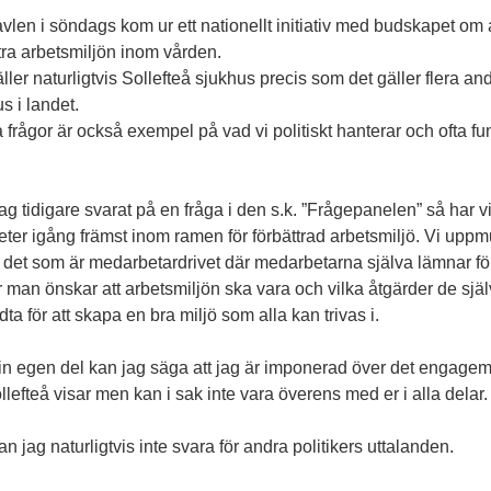
len i söndags kom ur ett nationellt initiativ med budskapet om a
tra arbetsmiljön inom vården.
ller naturligtvis Sollefteå sjukhus precis som det gäller flera an
s i landet.
frågor är också exempel på vad vi politiskt hanterar och ofta fu
g tidigare svarat på en fråga i den s.k. ”Frågepanelen” så har vi
teter igång främst inom ramen för förbättrad arbetsmiljö. Vi uppm
 det som är medarbetardrivet där medarbetarna själva lämnar fö
 man önskar att arbetsmiljön ska vara och vilka åtgärder de sjä
dta för att skapa en bra miljö som alla kan trivas i.
in egen del kan jag säga att jag är imponerad över det engage
ollefteå visar men kan i sak inte vara överens med er i alla delar.
n jag naturligtvis inte svara för andra politikers uttalanden.