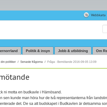
Webbkarta
Sö
ternorrland
Politik & insyn
Jobb & utbildning
Om Re
din politiker
Senaste frågorna
Fråga - Bemötande 2016-09-05 13:09
mötande
ick ni motta en budkavle i Härnösand.
on sen kunde man höra hur de två representanterna från landsti
nterade det. De sa att budskapet i Budkavlen är detsamma s