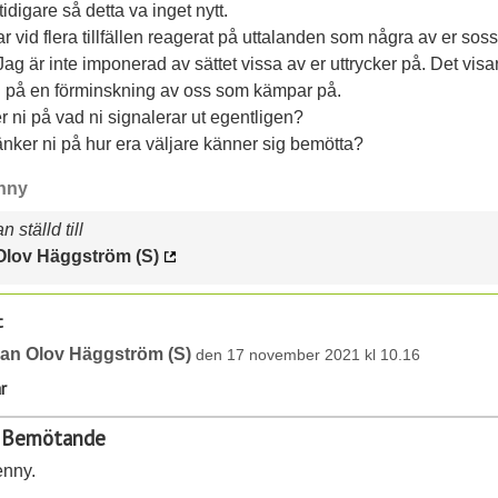
tidigare så detta va inget nytt.
r vid flera tillfällen reagerat på uttalanden som några av er sos
 Jag är inte imponerad av sättet vissa av er uttrycker på. Det visa
d på en förminskning av oss som kämpar på.
 ni på vad ni signalerar ut egentligen?
nker ni på hur era väljare känner sig bemötta?
nny
 ställd till
Olov Häggström (S)
t
an Olov Häggström (S)
den 17 november 2021 kl 10.16
r
: Bemötande
enny.