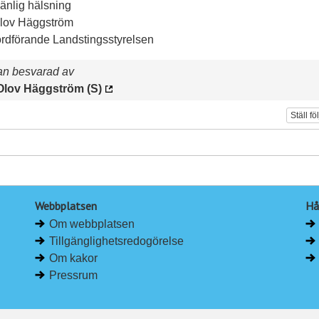
änlig hälsning
lov Häggström
ordförande Landstingsstyrelsen
an besvarad av
Olov Häggström (S)
Ställ fö
Webbplatsen
Hå
Om webbplatsen
Tillgänglighetsredogörelse
Om kakor
Pressrum