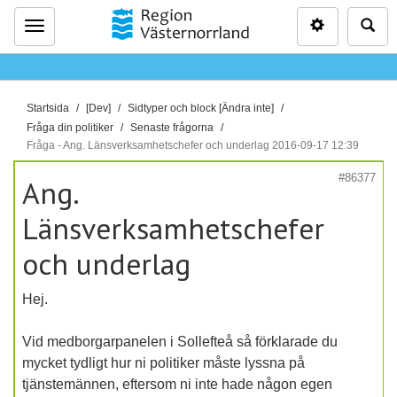
Inställninga
Sö
Meny
D
Startsida
[Dev]
Sidtyper och block [Ändra inte]
u
Fråga din politiker
Senaste frågorna
ä
Fråga - Ang. Länsverksamhetschefer och underlag 2016-09-17 12:39
r
#86377
Ang.
h
ä
Länsverksamhetschefer
r
och underlag
:
Hej.
Vid medborgarpanelen i Sollefteå så förklarade du
mycket tydligt hur ni politiker måste lyssna på
tjänstemännen, eftersom ni inte hade någon egen