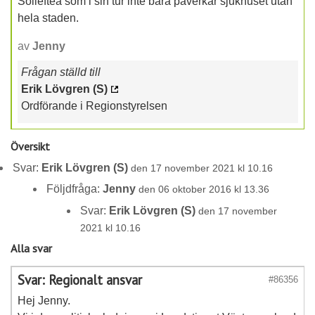
Sollefteå som i sin tur inte bara påverkar sjukhuset utan
hela staden.
av
Jenny
Frågan ställd till
Erik Lövgren (S)
Ordförande i Regionstyrelsen
Översikt
Svar:
Erik Lövgren (S)
den 17 november 2021 kl 10.16
Följdfråga:
Jenny
den 06 oktober 2016 kl 13.36
Svar:
Erik Lövgren (S)
den 17 november
2021 kl 10.16
Alla svar
Svar: Regionalt ansvar
#86356
Hej Jenny.