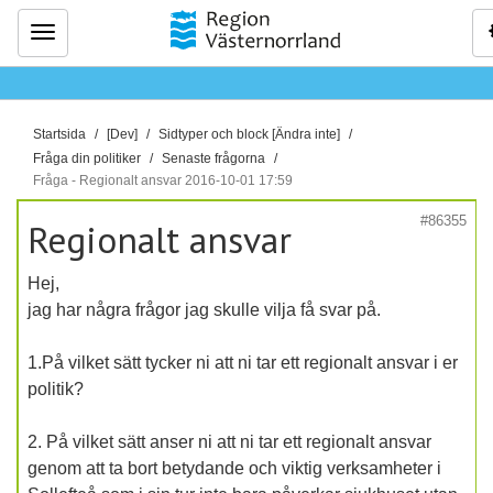
Meny
D
Startsida
[Dev]
Sidtyper och block [Ändra inte]
u
Fråga din politiker
Senaste frågorna
ä
Fråga - Regionalt ansvar 2016-10-01 17:59
r
#86355
Regionalt ansvar
h
ä
Hej,
r
jag har några frågor jag skulle vilja få svar på.
:
1.På vilket sätt tycker ni att ni tar ett regionalt ansvar i er
politik?
2. På vilket sätt anser ni att ni tar ett regionalt ansvar
genom att ta bort betydande och viktig verksamheter i