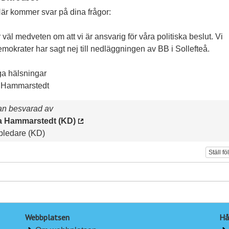
Här kommer svar på dina frågor:
 väl medveten om att vi är ansvarig för våra politiska beslut. Vi
emokrater har sagt nej till nedläggningen av BB i Sollefteå.
ga hälsningar
 Hammarstedt
an besvarad av
 Hammarstedt (KD)
pledare (KD)
Ställ fö
Webbplatsen
Hå