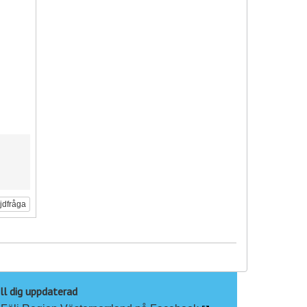
ljdfråga
ll dig uppdaterad