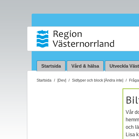
Startsida
Vård & hälsa
Utveckla Väs
D
Startsida
[Dev]
Sidtyper och block [Ändra inte]
Fråga 
u
ä
Bi
r
h
Vår do
ä
hemma
r
och lä
:
Lisa k