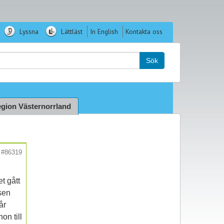
Lyssna
Lättläst
In English
Kontakta oss
k:
Sök
gion Västernorrland
#86319
et gått
sen
år
on till