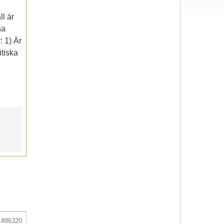
ll är
na
: 1) Är
itiska
#86320