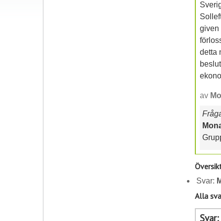
Sverig
Sollef
given 
förlos
detta 
beslut
ekon
av
Mo
Frågan
Mona
Grup
Översik
Svar:
Alla sva
Svar: