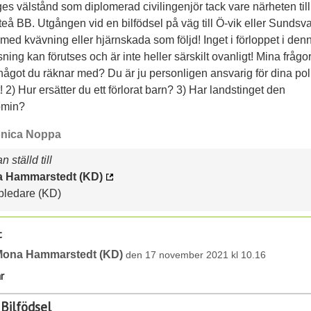
es välstånd som diplomerad civilingenjör tack vare närheten till
teå BB. Utgången vid en bilfödsel på väg till Ö-vik eller Sundsva
med kvävning eller hjärnskada som följd! Inget i förloppet i den
sning kan förutses och är inte heller särskilt ovanligt! Mina frågor
något du räknar med? Du är ju personligen ansvarig för dina pol
! 2) Hur ersätter du ett förlorat barn? 3) Har landstinget den
omin?
nica Noppa
 ställd till
 Hammarstedt (KD)
pledare (KD)
t
Mona Hammarstedt (KD)
den 17 november 2021 kl 10.16
r
 Bilfödsel