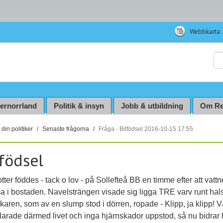
Webbkarta
Sö
ternorrland
Politik & insyn
Jobb & utbildning
Om Re
din politiker
Senaste frågorna
Fråga - Bilfödsel 2016-10-15 17:55
lfödsel
tter föddes - tack o lov - på Sollefteå BB en timme efter att vattn
 i bostaden. Navelsträngen visade sig ligga TRE varv runt hal
karen, som av en slump stod i dörren, ropade - Klipp, ja klipp! V
larade därmed livet och inga hjärnskador uppstod, så nu bidrar h