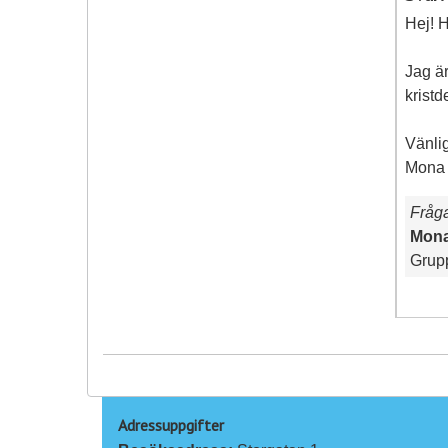
Hej! 
Jag är
kristd
Vänli
Mona
Fråg
Mona
Grup
Adressuppgifter