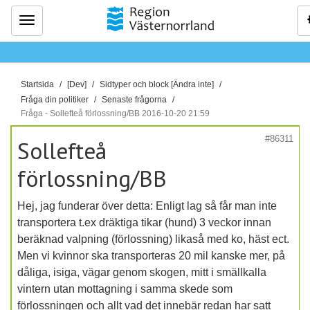
Meny
D
Startsida
[Dev]
Sidtyper och block [Ändra inte]
u
Fråga din politiker
Senaste frågorna
ä
Fråga - Sollefteå förlossning/BB 2016-10-20 21:59
r
#86311
Sollefteå
h
ä
förlossning/BB
r
:
Hej, jag funderar över detta: Enligt lag så får man inte
transportera t.ex dräktiga tikar (hund) 3 veckor innan
beräknad valpning (förlossning) likaså med ko, häst ect.
Men vi kvinnor ska transporteras 20 mil kanske mer, på
dåliga, isiga, vägar genom skogen, mitt i smällkalla
vintern utan mottagning i samma skede som
förlossningen och allt vad det innebär redan har satt