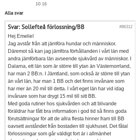
10.16
Alla svar
Svar: Sollefteå förlossning/BB
#86312
Hej Emelie!
Jag avstår från att jämföra hundar och människor.
Däremot så kan jag jämföra förhållanden i vårt län med
andra jämförbara län avseende sjukvård av människor. I
Dalarna, ett län som är större till ytan än Västernorrland,
har man 2 BB:n. I Jämtland, som också är större till ytan
än vårt län, har man 1 BB och det finns invånare som
har mer än 20 mil till detta. I vårt eget län har vid idag
invånare som har drygt 15 mil till sitt BB.
Med goda rutiner hos sjukvården och att blivande
föräldrar har fått bra information i god tid så finns goda
förutsättningar för att de allra flesta hinner fram till BB
oavsett avståndet från bostaden till sjukhuset. Det fåtal
förlossningar som går väldigt fort är i allmänhet