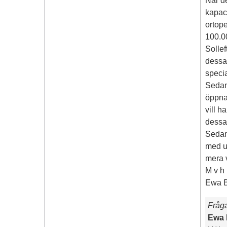
När de
kapac
ortope
100.00
Solle
dessa
specia
Sedan 
öppna
vill h
dessa
Sedan 
med un
mera 
M v h
Ewa 
Fråg
Ewa 