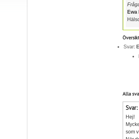
Frågan
Ewa 
Häls
Översik
Svar:
E
Alla sva
Svar
Hej!
Mycke
som vi