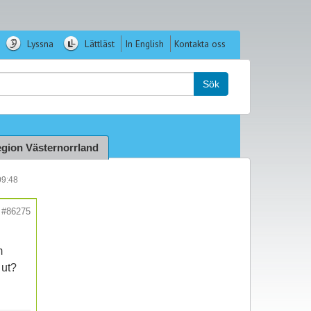
Lyssna
Lättläst
In English
Kontakta oss
k:
Sök
gion Västernorrland
09:48
#86275
m
 ut?