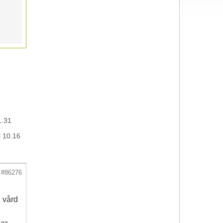
1.31
 10.16
#86276
 vård