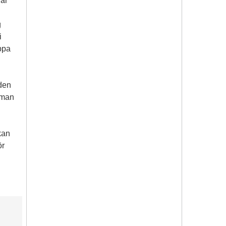
har
g
i
ppa
 den
 man
kan
ör