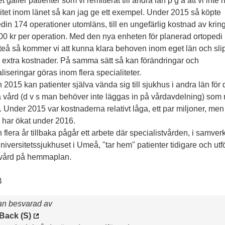
t gäller patienter som vi remitterat till andra län p g a att vi inte 
itet inom länet så kan jag ge ett exempel. Under 2015 så köpte
din 174 operationer utomläns, till en ungefärlig kostnad av krin
0 kr per operation. Med den nya enheten för planerad ortopedi 
fteå så kommer vi att kunna klara behoven inom eget län och sli
 extra kostnader. På samma sätt så kan förändringar och
liseringar göras inom flera specialiteter.
2015 kan patienter själva vända sig till sjukhus i andra län för
 vård (d v s man behöver inte läggas in på vårdavdelning) som
a. Under 2015 var kostnaderna relativt låga, ett par miljoner, men
 har ökat under 2016.
flera år tillbaka pågår ett arbete där specialistvården, i samver
iversitetssjukhuset i Umeå, "tar hem" patienter tidigare och utf
vård på hemmaplan.
B
an besvarad av
Back (S)