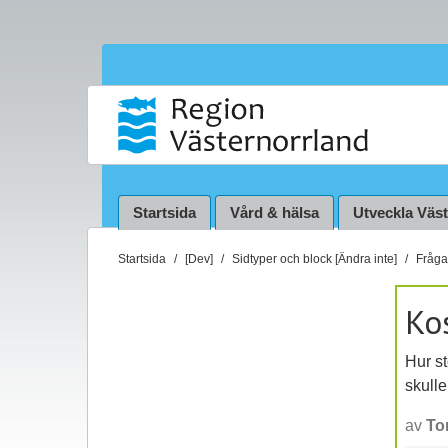
Startsida
Vård & hälsa
Utveckla Väs
D
Startsida
[Dev]
Sidtyper och block [Ändra inte]
Fråga 
u
ä
Ko
r
h
Hur s
ä
skulle
r
:
av
To