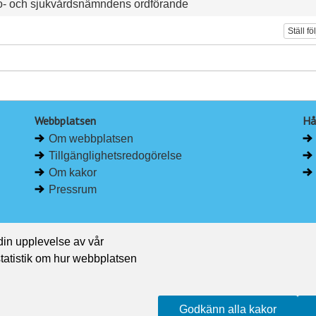
o- och sjukvårdsnämndens ordförande
Ställ fö
Webbplatsen
Hå
Om webbplatsen
Tillgänglighetsredogörelse
Om kakor
Pressrum
 din upplevelse av vår
 statistik om hur webbplatsen
Godkänn alla kakor