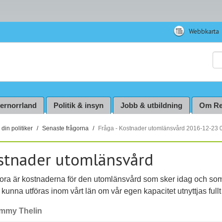
Webbkarta
Sö
ternorrland
Politik & insyn
Jobb & utbildning
Om Re
din politiker
Senaste frågorna
Fråga - Kostnader utomlänsvård 2016-12-23 
stnader utomlänsvård
tora är kostnaderna för den utomlänsvård som sker idag och so
 kunna utföras inom vårt län om vår egen kapacitet utnyttjas fullt
mmy Thelin