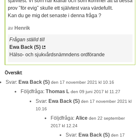
självtest. Vi som har klaffar och som kommer att ta dessa
prov "för evig" skulle ett självtest vara värdefullt.
Kan du ge mig det senaste i denna fråga ?
av
Henrik
Frågan ställd till
Ewa Back (S)
Hälso- och sjukvårdsnämndens ordförande
Översikt
Svar:
Ewa Back (S)
den 17 november 2021 kl 10.16
Följdfråga:
Thomas L
den 09 juni 2017 kl 11.27
Svar:
Ewa Back (S)
den 17 november 2021 kl
10.16
Följdfråga:
Alice
den 22 september
2017 kl 12.24
Svar:
Ewa Back (S)
den 17