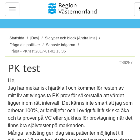
Meny
D
Startsida
[Dev]
Sidtyper och block [Ändra inte]
u
Fråga din politiker
Senaste frågorna
ä
Fråga - PK test 2017-01-02 13:35
r
#86257
PK test
h
ä
Hej
r
Jag har mekanisk hjärtklaff och kommer för resten av
:
mitt liv att tvingas ta PK prov för säkerställa att värdet
ligger inom rätt intervall. Det känns inte smart att jag som
arbetar 100%, är familjefar och i övrigt fullt frisk ska åka
och ta prover på VC eller sjukhus för provtagning när det
finns bra självtester på marknaden.
Många landsting ger idag sina patienter möjlighet till