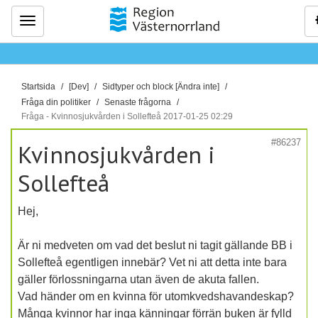
Meny
D
Startsida
[Dev]
Sidtyper och block [Ändra inte]
u
Fråga din politiker
Senaste frågorna
ä
Fråga - Kvinnosjukvården i Sollefteå 2017-01-25 02:29
r
#86237
Kvinnosjukvården i
h
ä
Sollefteå
r
:
Hej,
Är ni medveten om vad det beslut ni tagit gällande BB i
Sollefteå egentligen innebär? Vet ni att detta inte bara
gäller förlossningarna utan även de akuta fallen.
Vad händer om en kvinna för utomkvedshavandeskap?
Många kvinnor har inga känningar förrän buken är fylld