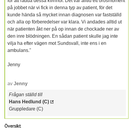
för att rädda dessa kvinnor. Det var alltid ett orosmoment
på jobbet när vi fick in denna typ av patient, för det
kunde hända så mycket innan diagnosen var fastställd
och alla op förberedelser var klara. Vi andades alltid ut
när patienten åkt ner på op innan de chockade ner av
den inre blödningen. En sådan patient skulle jag inte
vilja ha efter vägen mot Sundsvall, inte ens i en
ambulans."
Jenny
av
Jenny
Frågan ställd till
Hans Hedlund (C)
Gruppledare (C)
Översikt