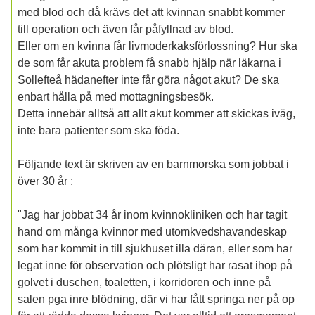
med blod och då krävs det att kvinnan snabbt kommer
till operation och även får påfyllnad av blod.
Eller om en kvinna får livmoderkaksförlossning? Hur ska
de som får akuta problem få snabb hjälp när läkarna i
Sollefteå hädanefter inte får göra något akut? De ska
enbart hålla på med mottagningsbesök.
Detta innebär alltså att allt akut kommer att skickas iväg,
inte bara patienter som ska föda.
Följande text är skriven av en barnmorska som jobbat i
över 30 år :
"Jag har jobbat 34 år inom kvinnokliniken och har tagit
hand om många kvinnor med utomkvedshavandeskap
som har kommit in till sjukhuset illa däran, eller som har
legat inne för observation och plötsligt har rasat ihop på
golvet i duschen, toaletten, i korridoren och inne på
salen pga inre blödning, där vi har fått springa ner på op