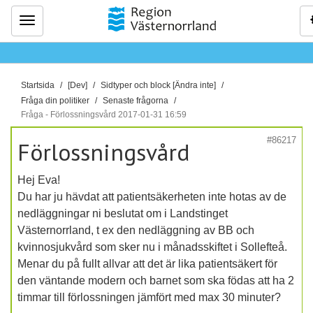
Meny
D
Startsida
[Dev]
Sidtyper och block [Ändra inte]
u
Fråga din politiker
Senaste frågorna
ä
Fråga - Förlossningsvård 2017-01-31 16:59
r
#86217
Förlossningsvård
h
ä
Hej Eva!
r
Du har ju hävdat att patientsäkerheten inte hotas av de
:
nedläggningar ni beslutat om i Landstinget
Västernorrland, t ex den nedläggning av BB och
kvinnosjukvård som sker nu i månadsskiftet i Sollefteå.
Menar du på fullt allvar att det är lika patientsäkert för
den väntande modern och barnet som ska födas att ha 2
timmar till förlossningen jämfört med max 30 minuter?