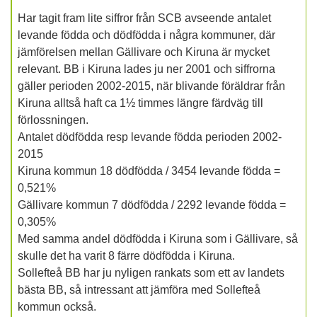
Har tagit fram lite siffror från SCB avseende antalet
levande födda och dödfödda i några kommuner, där
jämförelsen mellan Gällivare och Kiruna är mycket
relevant. BB i Kiruna lades ju ner 2001 och siffrorna
gäller perioden 2002-2015, när blivande föräldrar från
Kiruna alltså haft ca 1½ timmes längre färdväg till
förlossningen.
Antalet dödfödda resp levande födda perioden 2002-
2015
Kiruna kommun 18 dödfödda / 3454 levande födda =
0,521%
Gällivare kommun 7 dödfödda / 2292 levande födda =
0,305%
Med samma andel dödfödda i Kiruna som i Gällivare, så
skulle det ha varit 8 färre dödfödda i Kiruna.
Sollefteå BB har ju nyligen rankats som ett av landets
bästa BB, så intressant att jämföra med Sollefteå
kommun också.