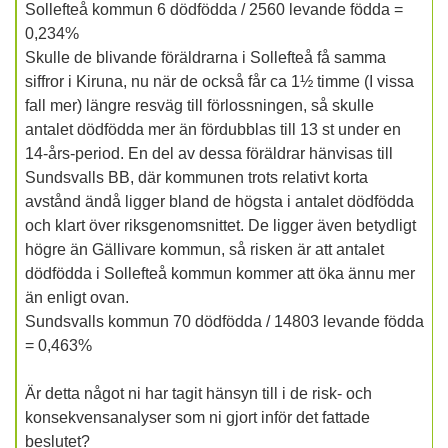
Sollefteå kommun 6 dödfödda / 2560 levande födda =
0,234%
Skulle de blivande föräldrarna i Sollefteå få samma
siffror i Kiruna, nu när de också får ca 1½ timme (I vissa
fall mer) längre resväg till förlossningen, så skulle
antalet dödfödda mer än fördubblas till 13 st under en
14-års-period. En del av dessa föräldrar hänvisas till
Sundsvalls BB, där kommunen trots relativt korta
avstånd ändå ligger bland de högsta i antalet dödfödda
och klart över riksgenomsnittet. De ligger även betydligt
högre än Gällivare kommun, så risken är att antalet
dödfödda i Sollefteå kommun kommer att öka ännu mer
än enligt ovan.
Sundsvalls kommun 70 dödfödda / 14803 levande födda
= 0,463%
Är detta något ni har tagit hänsyn till i de risk- och
konsekvensanalyser som ni gjort inför det fattade
beslutet?