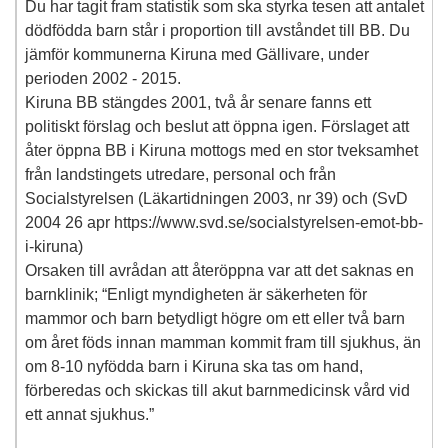
Du har tagit fram statistik som ska styrka tesen att antalet
dödfödda barn står i proportion till avståndet till BB. Du
jämför kommunerna Kiruna med Gällivare, under
perioden 2002 - 2015.
Kiruna BB stängdes 2001, två år senare fanns ett
politiskt förslag och beslut att öppna igen. Förslaget att
åter öppna BB i Kiruna mottogs med en stor tveksamhet
från landstingets utredare, personal och från
Socialstyrelsen (Läkartidningen 2003, nr 39) och (SvD
2004 26 apr https://www.svd.se/socialstyrelsen-emot-bb-
i-kiruna)
Orsaken till avrådan att återöppna var att det saknas en
barnklinik; “Enligt myndigheten är säkerheten för
mammor och barn betydligt högre om ett eller två barn
om året föds innan mamman kommit fram till sjukhus, än
om 8-10 nyfödda barn i Kiruna ska tas om hand,
förberedas och skickas till akut barnmedicinsk vård vid
ett annat sjukhus.”