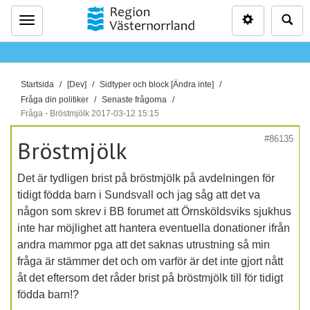
Inställninga
Sö
Meny
D
Startsida
[Dev]
Sidtyper och block [Ändra inte]
u
Fråga din politiker
Senaste frågorna
ä
Fråga - Bröstmjölk 2017-03-12 15:15
r
#86135
Bröstmjölk
h
ä
Det är tydligen brist på bröstmjölk på avdelningen för
r
tidigt födda barn i Sundsvall och jag såg att det va
:
någon som skrev i BB forumet att Örnsköldsviks sjukhus
inte har möjlighet att hantera eventuella donationer ifrån
andra mammor pga att det saknas utrustning så min
fråga är stämmer det och om varför är det inte gjort nått
åt det eftersom det råder brist på bröstmjölk till för tidigt
födda barn!?