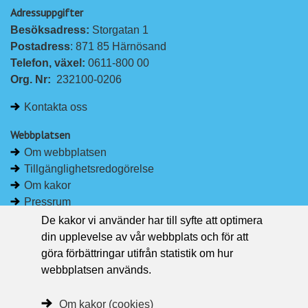
Adressuppgifter
Besöksadress: 
Storgatan 1
Postadress
: 871 85 Härnösand
Telefon, växel: 
0611-800 00
Org. Nr:
232100-0206
Kontakta oss
Webbplatsen
Om webbplatsen
Tillgänglighetsredogörelse
Om kakor
Pressrum
De kakor vi använder har till syfte att optimera
Håll dig uppdaterad
din upplevelse av vår webbplats och för att
Följ Region Västernorrland på Facebook
göra förbättringar utifrån statistik om hur
Region Västernorrland i sociala medier
webbplatsen används.
Följ Region Västernorrland via RSS
Om kakor (cookies)