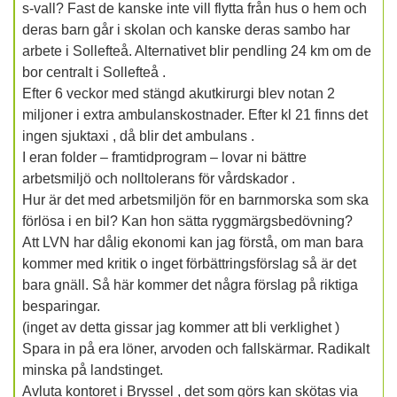
s-vall? Fast de kanske inte vill flytta från hus o hem och
deras barn går i skolan och kanske deras sambo har
arbete i Sollefteå. Alternativet blir pendling 24 km om de
bor centralt i Sollefteå .
Efter 6 veckor med stängd akutkirurgi blev notan 2
miljoner i extra ambulanskostnader. Efter kl 21 finns det
ingen sjuktaxi , då blir det ambulans .
I eran folder – framtidprogram – lovar ni bättre
arbetsmiljö och nolltolerans för vårdskador .
Hur är det med arbetsmiljön för en barnmorska som ska
förlösa i en bil? Kan hon sätta ryggmärgsbedövning?
Att LVN har dålig ekonomi kan jag förstå, om man bara
kommer med kritik o inget förbättringsförslag så är det
bara gnäll. Så här kommer det några förslag på riktiga
besparingar.
(inget av detta gissar jag kommer att bli verklighet )
Spara in på era löner, arvoden och fallskärmar. Radikalt
minska på landstinget.
Avluta kontoret i Bryssel , det som görs kan skötas via