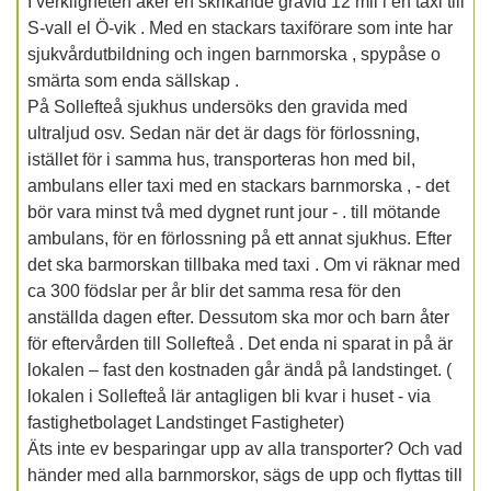
I verkligheten åker en skrikande gravid 12 mil i en taxi till
S-vall el Ö-vik . Med en stackars taxiförare som inte har
sjukvårdutbildning och ingen barnmorska , spypåse o
smärta som enda sällskap .
På Sollefteå sjukhus undersöks den gravida med
ultraljud osv. Sedan när det är dags för förlossning,
istället för i samma hus, transporteras hon med bil,
ambulans eller taxi med en stackars barnmorska , - det
bör vara minst två med dygnet runt jour - . till mötande
ambulans, för en förlossning på ett annat sjukhus. Efter
det ska barmorskan tillbaka med taxi . Om vi räknar med
ca 300 födslar per år blir det samma resa för den
anställda dagen efter. Dessutom ska mor och barn åter
för eftervården till Sollefteå . Det enda ni sparat in på är
lokalen – fast den kostnaden går ändå på landstinget. (
lokalen i Sollefteå lär antagligen bli kvar i huset - via
fastighetbolaget Landstinget Fastigheter)
Äts inte ev besparingar upp av alla transporter? Och vad
händer med alla barnmorskor, sägs de upp och flyttas till