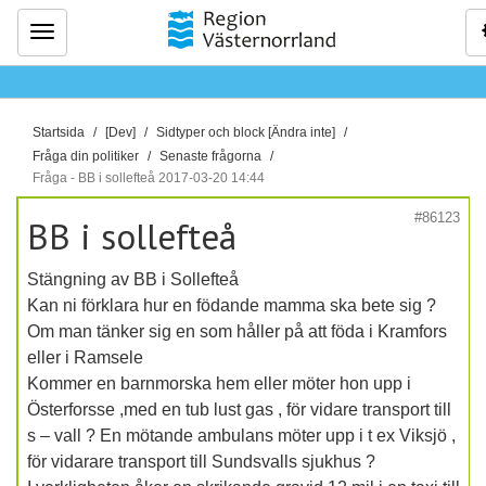
Meny
D
Startsida
[Dev]
Sidtyper och block [Ändra inte]
u
Fråga din politiker
Senaste frågorna
ä
Fråga - BB i sollefteå 2017-03-20 14:44
r
#86123
BB i sollefteå
h
ä
Stängning av BB i Sollefteå
r
Kan ni förklara hur en födande mamma ska bete sig ?
:
Om man tänker sig en som håller på att föda i Kramfors
eller i Ramsele
Kommer en barnmorska hem eller möter hon upp i
Österforsse ,med en tub lust gas , för vidare transport till
s – vall ? En mötande ambulans möter upp i t ex Viksjö ,
för vidarare transport till Sundsvalls sjukhus ?