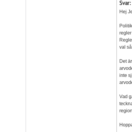
Svar:
Hej J
Politi
regler
Reglem
val s
Det är
arvod
inte s
arvod
Vad g
teckna
region
Hoppa