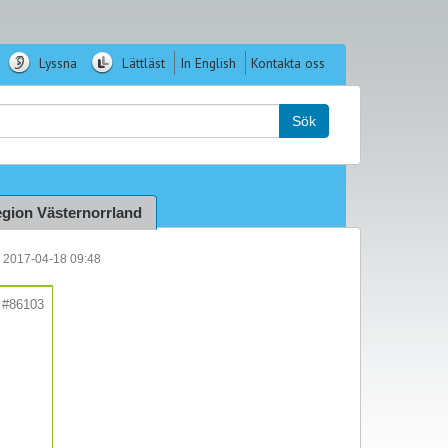
Lyssna
Lättläst
In English
Kontakta oss
k:
Sök
gion Västernorrland
n 2017-04-18 09:48
#86103