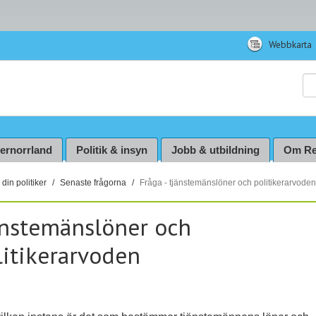
Webbkarta
Sö
ternorrland
Politik & insyn
Jobb & utbildning
Om Re
din politiker
Senaste frågorna
Fråga - tjänstemänslöner och politikerarvode
änstemänslöner och
litikerarvoden