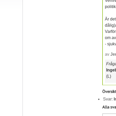
Vem/v
politi
Är det
dålig
Varfö
om avt
- sjuk
av
Je
Frågan
Inge
(L)
Översik
Svar:
I
Alla sva