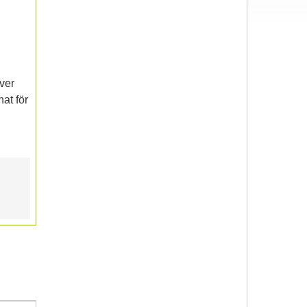
ver
at för