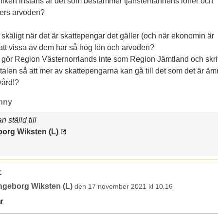
ilken instans är det som bestämmer tjänstemännens löner och
kers arvoden?
 skäligt när det är skattepengar det gäller (och när ekonomin är
)att vissa av dem har så hög lön och arvoden?
r gör Region Västernorrlands inte som Region Jämtland och skri
alen så att mer av skattepengarna kan gå till det som det är ämn
vård!?
nny
 ställd till
borg Wiksten (L)
t
ngeborg Wiksten (L)
den 17 november 2021 kl 10.16
r