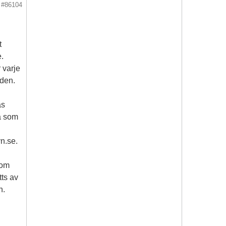
#86104
t
e.
 varje
oden.
as
a som
n.se.
som
tts av
n.