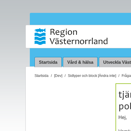
Startsida
Vård & hälsa
Utveckla Väs
D
Startsida
[Dev]
Sidtyper och block [Ändra inte]
Fråga 
u
ä
tj
r
po
h
ä
r
Hej,
: