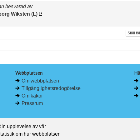
an besvarad av
borg Wiksten (L)
Ställ fö
Webbplatsen
Hå
Om webbplatsen
Tillgänglighetsredogörelse
Om kakor
Pressrum
 din upplevelse av vår
 statistik om hur webbplatsen