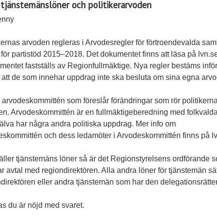
 tjänstemänslöner och politikerarvoden
enny
kernas arvoden regleras i Arvodesregler för förtroendevalda sam
 för partistöd 2015–2018. Det dokumentet finns att läsa på lvn.s
entet fastställs av Regionfullmäktige. Nya regler bestäms inför
å att de som innehar uppdrag inte ska besluta om sina egna arv
 arvodeskommittén som föreslår förändringar som rör politikern
en. Arvodeskommittén är en fullmäktigeberedning med folkvald
jälva har några andra politiska uppdrag. Mer info om
eskommittén och dess ledamöter i Arvodeskommittén finns på lv
äller tjänstemäns löner så är det Regionstyrelsens ordförande 
r avtal med regiondirektören. Alla andra löner för tjänstemän sä
direktören eller andra tjänstemän som har den delegationsrätte
s du är nöjd med svaret.