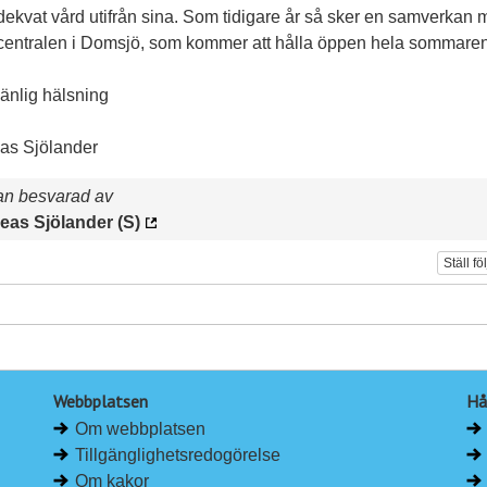
dekvat vård utifrån sina. Som tidigare år så sker en samverkan
centralen i Domsjö, som kommer att hålla öppen hela sommaren
änlig hälsning
as Sjölander
an besvarad av
eas Sjölander (S)
Ställ fö
Webbplatsen
Hå
Om webbplatsen
Tillgänglighetsredogörelse
Om kakor