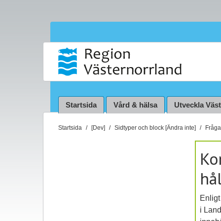
Startsida
Vård & hälsa
Utveckla Väs
D
Startsida
[Dev]
Sidtyper och block [Ändra inte]
Fråga 
u
ä
Ko
r
hå
h
ä
r
Enlig
:
i Lan