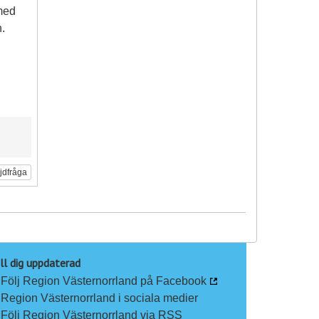
 med
.
ljdfråga
ll dig uppdaterad
Följ Region Västernorrland på Facebook
Region Västernorrland i sociala medier
Följ Region Västernorrland via RSS