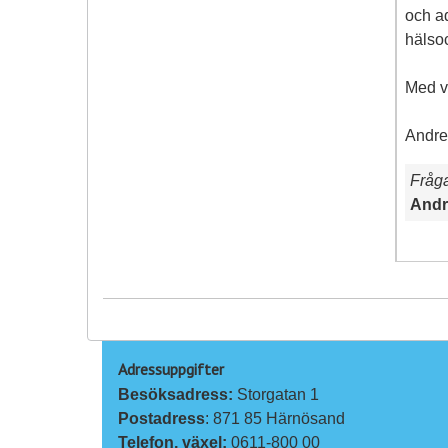
och a
hälso
Med v
Andre
Fråg
Andr
Adressuppgifter
Besöksadress: 
Storgatan 1
Postadress
: 871 85 Härnösand
Telefon, växel: 
0611-800 00