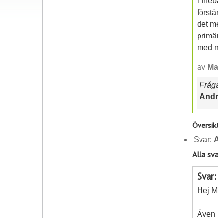
inneb
förstä
det me
primä
med n
av
Ma
Frågan
Andr
Översik
Svar:
A
Alla sva
Svar:
Hej M
Även i