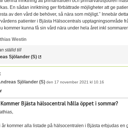
är denna inriktning att primärvården och primärvårdsjouren mås
rkas. En sådan inriktning ger förbättrade möjligheter att ge patie
sta av den vård de behöver, så nära som möjligt." Innebär detta
rvårdens patienter i Bjästa Hälsocentrals upptagningsområde fr
u kommer kunna få sin vård nära under hela året inkl sommare
thias Westin
 ställd till
eas Sjölander (S)
t
ndreas Sjölander (S)
den 17 november 2021 kl 10.16
r
 Kommer Bjästa hälsocentral hålla öppet i sommar?
athias,
 år kommer alla listade på hälsocentralen i Bjästa erbjudas en 