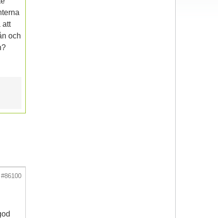
te
nterna
 att
ån och
n?
#86100
god