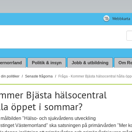
Webbkarta
Sö
ternorrland
Politik & insyn
Jobb & utbildning
Om Re
din politiker
Senaste frågorna
Fråga - Kommer Bjästa hälsocentral hålla öp
mmer Bjästa hälsocentral
lla öppet i sommar?
t målbilden "Hälso‐ och sjukvårdens utveckling
dstinget Västernorrland" ska satsningen på primärvården "Mer k