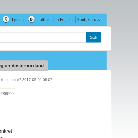
Lyssna
Lättläst
In English
Kontakta oss
k:
Sök
gion Västernorrland
pet i sommar? 2017-05-01 09:07
#86099
onkret